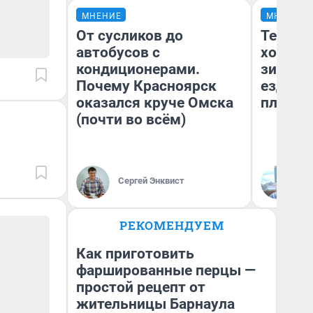
МНЕНИЕ
МНЕНИЕ
От сусликов до
Тепло 
автобусов с
холодн
кондиционерами.
зимой.
Почему Красноярск
ездит н
оказался круче Омска
плюсы 
(почти во всём)
Сергей Энквист
Д
РЕКОМЕНДУЕМ
Как приготовить
фаршированные перцы —
простой рецепт от
жительницы Барнаула