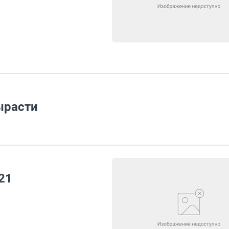
ырасти
21