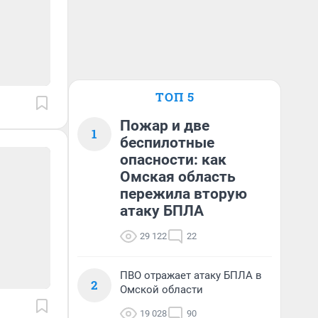
ТОП 5
Пожар и две
1
беспилотные
опасности: как
Омская область
пережила вторую
атаку БПЛА
29 122
22
ПВО отражает атаку БПЛА в
2
Омской области
19 028
90