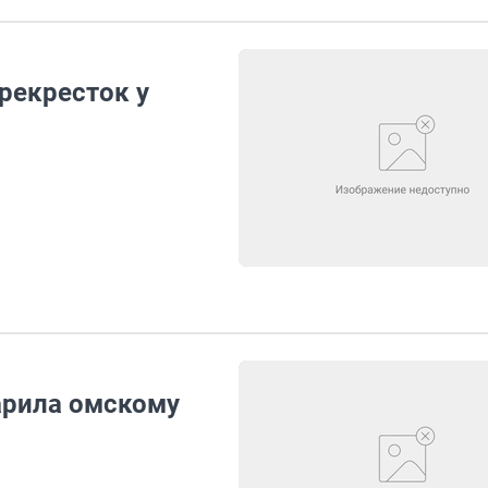
рекресток у
арила омскому