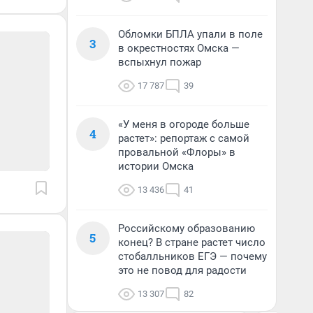
Обломки БПЛА упали в поле
3
в окрестностях Омска —
вспыхнул пожар
17 787
39
«У меня в огороде больше
4
растет»: репортаж с самой
провальной «Флоры» в
истории Омска
13 436
41
Российскому образованию
5
конец? В стране растет число
стобалльников ЕГЭ — почему
это не повод для радости
13 307
82