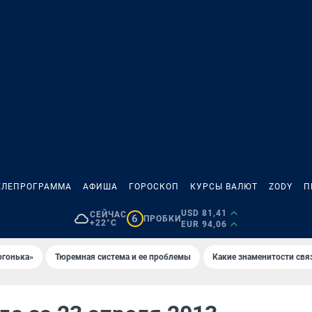
ЕЛЕПРОГРАММА
АФИША
ГОРОСКОП
КУРСЫ ВАЛЮТ
ZODY
П
USD 81,41
СЕЙЧАС
6
ПРОБКИ
+22°C
EUR 94,06
огонька»
Тюремная система и ее проблемы
Какие знаменитости свя