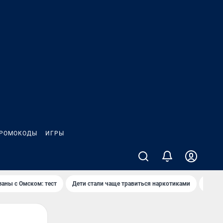
РОМОКОДЫ
ИГРЫ
заны с Омском: тест
Дети стали чаще травиться наркотиками
Появя