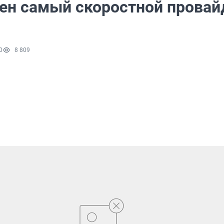
ен самый скоростной провай
0
8 809