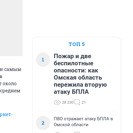
ТОП 5
Пожар и две
1
беспилотные
н самым
опасности: как
в
Омская область
т около
пережила вторую
в среднем
атаку БПЛА
28 230
21
рнет-
ПВО отражает атаку БПЛА в
2
Омской области