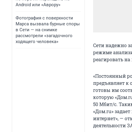
Android или «Аврору»
Фотография с поверхности
Марса вызвала бурные споры
в Сети — на снимке
рассмотрели «загадочного
ходящего человека»
Сети надежно з
режиме анализи
реагировать на
«Постоянный ро
предъявляет к 
готовы им соот
которую «Дом.r
50 Мбит/с. Так
«Дом.ru» задае
интернет», — о
деятельности З