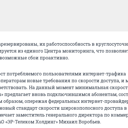
арезервированы, их работоспособность в круглосуточ
руется из единого Центра мониторинга, что позволяе
 возможные сбои проактивно.
ст потребляемого пользователями интернет-трафика
операторам новые требования по скорости доступа, и
ветствовать. На данный момент минимальная скорост
u» предлагает вновь подключившимся абонентам, сос
им образом, опережая федеральных интернет-провайде
т новый стандарт скорости широкополосного доступа в
тмечает заместитель генерального директора по комме
АО «ЭР-Телеком Холдинг» Михаил Воробьев.