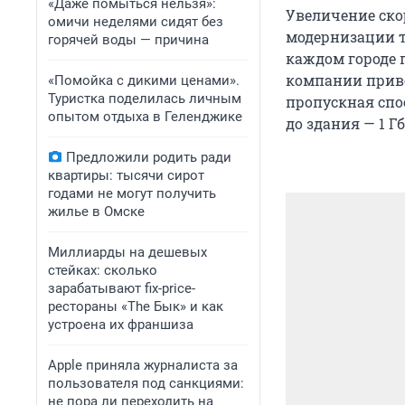
«Даже помыться нельзя»:
Увеличение ско
омичи неделями сидят без
модернизации т
горячей воды — причина
каждом городе п
компании приво
«Помойка с дикими ценами».
Туристка поделилась личным
пропускная спос
опытом отдыха в Геленджике
до здания — 1 Г
Предложили родить ради
квартиры: тысячи сирот
годами не могут получить
жилье в Омске
Миллиарды на дешевых
стейках: сколько
зарабатывают fix-price-
рестораны «The Бык» и как
устроена их франшиза
Apple приняла журналиста за
пользователя под санкциями:
не пора ли переходить на