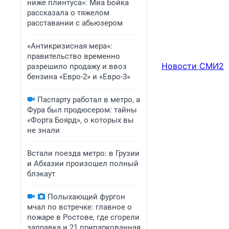
ниже плинтуса»: Миа Бойка
рассказала о тяжелом
расставании с абьюзером
«Антикризисная мера»:
правительство временно
Новости СМИ2
разрешило продажу и ввоз
бензина «Евро-2» и «Евро-3»
Паспарту работал в метро, а
Фура был продюсером: тайны
«Форта Боярд», о которых вы
не знали
Встали поезда метро: в Грузии
и Абхазии произошел полный
блэкаут
Полыхающий фургон
мчал по встречке: главное о
пожаре в Ростове, где сгорели
заправка и 21 припаркованная