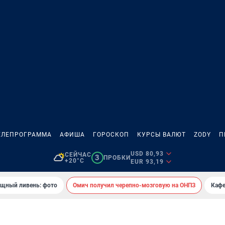
ЕЛЕПРОГРАММА
АФИША
ГОРОСКОП
КУРСЫ ВАЛЮТ
ZODY
П
USD 80,93
СЕЙЧАС
3
ПРОБКИ
+20°C
EUR 93,19
ощный ливень: фото
Омич получил черепно-мозговую на ОНПЗ
Кафе