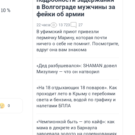
в Волгограде мужчины за
10 %
фейки об армии
22 часа
13 723
27
В уфимский приют привезли
пермячку Марину, которая почти
ничего о себе не помнит. Посмотрите,
вдруг она вам знакома
«Дед разбушевался»: SHAMAN довел
Мизулину — что он натворил
«На 18 отдыхающих 18 поваров». Как
проходит лето в Крыму с перебоями
света и бензина, водой по графику и
налетами БПЛА
0
«Чемпионкой быть — это кайф»: как
мама в декрете из Барнаула
завоевала золото на соревнованиях