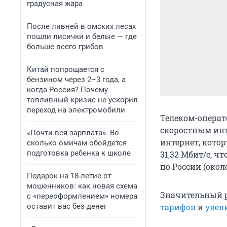
градусная жара
После ливней в омских лесах
пошли лисички и белые — где
больше всего грибов
Китай попрощается с
бензином через 2–3 года, а
когда Россия? Почему
топливный кризис не ускорил
переход на электромобили
Телеком-операт
скоростным инт
«Почти вся зарплата». Во
интернет, котор
сколько омичам обойдется
подготовка ребенка к школе
31,32 Мбит/c, ч
по России (около
Подарок на 18-летие от
мошенников: как новая схема
Значительный р
с «переоформлением» номера
оставит вас без денег
тарифов
и
увел