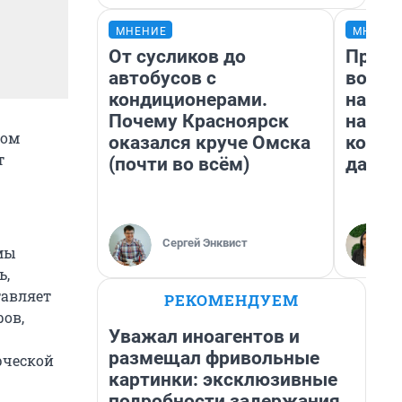
МНЕНИЕ
МНЕНИ
От сусликов до
Прода
автобусов с
возьм
кондиционерами.
нам г
Почему Красноярск
налог
ном
оказался круче Омска
косне
т
(почти во всём)
даже 
Сергей Энквист
 мы
ь,
тавляет
РЕКОМЕНДУЕМ
ров,
Уважал иноагентов и
размещал фривольные
рческой
картинки: эксклюзивные
подробности задержания