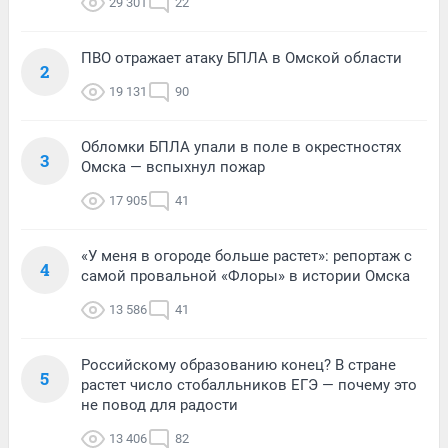
29 301
22
ПВО отражает атаку БПЛА в Омской области
2
19 131
90
Обломки БПЛА упали в поле в окрестностях
3
Омска — вспыхнул пожар
17 905
41
«У меня в огороде больше растет»: репортаж с
4
самой провальной «Флоры» в истории Омска
13 586
41
Российскому образованию конец? В стране
5
растет число стобалльников ЕГЭ — почему это
не повод для радости
13 406
82