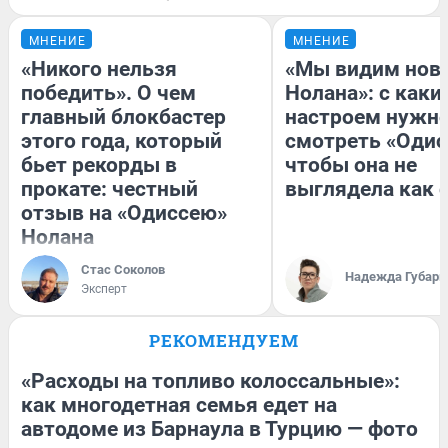
МНЕНИЕ
МНЕНИЕ
«Никого нельзя
«Мы видим нов
победить». О чем
Нолана»: с каки
главный блокбастер
настроем нужн
этого года, который
смотреть «Одис
бьет рекорды в
чтобы она не
прокате: честный
выглядела как 
отзыв на «Одиссею»
Нолана
Стас Соколов
Надежда Губарь
Эксперт
РЕКОМЕНДУЕМ
«Расходы на топливо колоссальные»:
как многодетная семья едет на
автодоме из Барнаула в Турцию — фото