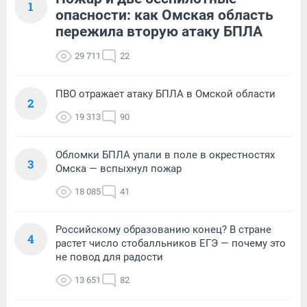
1
опасности: как Омская область
пережила вторую атаку БПЛА
29 711
22
ПВО отражает атаку БПЛА в Омской области
2
19 313
90
Обломки БПЛА упали в поле в окрестностях
3
Омска — вспыхнул пожар
18 085
41
Российскому образованию конец? В стране
4
растет число стобалльников ЕГЭ — почему это
не повод для радости
13 651
82