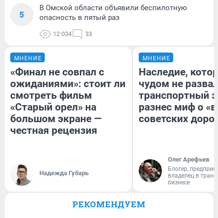
В Омской области объявили беспилотную
5
опасность в пятый раз
12 034
33
МНЕНИЕ
МНЕНИЕ
«Финал не совпал с
Наследие, кото
ожиданиями»: стоит ли
чудом не разва
смотреть фильм
транспортный э
«Старый орел» на
разнес миф о «
большом экране —
советских доро
честная рецензия
Олег Арефьев
Блогер, предприн
Надежда Губарь
владелец в тран
бизнесе
РЕКОМЕНДУЕМ