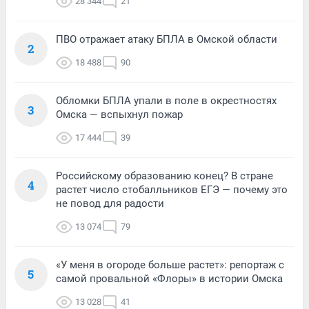
28 344
21
ПВО отражает атаку БПЛА в Омской области
2
18 488
90
Обломки БПЛА упали в поле в окрестностях
3
Омска — вспыхнул пожар
17 444
39
Российскому образованию конец? В стране
4
растет число стобалльников ЕГЭ — почему это
не повод для радости
13 074
79
«У меня в огороде больше растет»: репортаж с
5
самой провальной «Флоры» в истории Омска
13 028
41