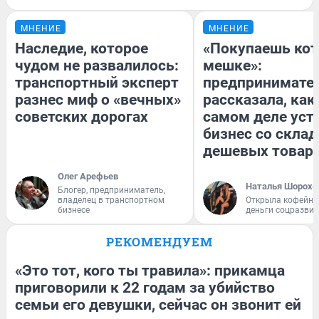
МНЕНИЕ
МНЕНИЕ
Наследие, которое
«Покупаешь кот
чудом не развалилось:
мешке»:
транспортный эксперт
предпринимате
разнес миф о «вечных»
рассказала, как
советских дорогах
самом деле уст
бизнес со скла
дешевых товар
Олег Арефьев
Наталья Шорохо
Блогер, предприниматель,
владелец в транспортном
Открыла кофейну
бизнесе
деньги соцразви
РЕКОМЕНДУЕМ
«Это тот, кого ты травила»: прикамца
приговорили к 22 годам за убийство
семьи его девушки, сейчас он звонит ей