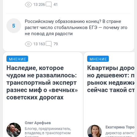
13 206
41
Российскому образованию конец? В стране
5
растет число стобалльников ЕГЭ — почему это
не повод для радости
13 163
79
МНЕНИЕ
МНЕНИЕ
Наследие, которое
Квартиры доро
чудом не развалилось:
но дешевеют: п
транспортный эксперт
рынок недвижи
разнес миф о «вечных»
сейчас такой с
советских дорогах
Олег Арефьев
Екатерина Тороп
Блогер, предприниматель,
владелец в транспортном
директор агентст