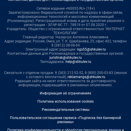
Сетевое издание «NGS55.RU» (18+)
Зарегистрировано Федеральной службой по надзору в сфере связи,
информационных технологий и массовых коммуникаций
(Роскомнадзор). Регистрационный номер и дата принятия решения о
регистрации - ЭЛ № ФС 77 - 78819 от 07.08.2020 г.
Учредитель: Общество с ограниченной ответственностью "ИНТЕРНЕТ
ТЕХНОЛОГИИ"
Главный редактор: Назарчук Ангелина Алексеевна
Адрес редакции: Россия, Омск, ул. Т. К. Щербанева, 25, офис 402, телефон
8 (3812) 38-08-69
Электронный адрес редакции:
ngs55@shkulev.ru
Контактные данные для Роскомнадзора и государственных органов:
juristnsk@shkulev.ru
Техподдержка:
help@shkulev.ru
Связаться с отделом продаж: 8 (383) 212-52-52, 8 (800) 200-03-83 (звонок
с сотового бесплатный),
reklamangs@shkulev.ru
Редакция сайта не несет ответственности за достоверность
информации, содержащейся в рекламных объявлениях.
Информация об ограничениях
Политика использования cookies
Рекомендательные системы
Пользовательское соглашение сервиса «Подписка без баннерной
рекламы»
Политика конфиденциальности и обработки персональных данных и