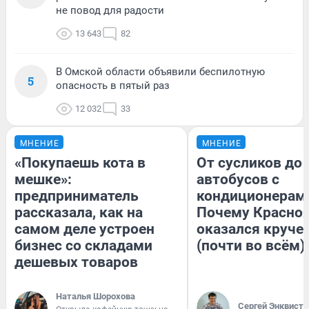
не повод для радости
13 643
82
В Омской области объявили беспилотную
5
опасность в пятый раз
12 032
33
МНЕНИЕ
МНЕНИЕ
«Покупаешь кота в
От сусликов до
мешке»:
автобусов с
предприниматель
кондиционерам
рассказала, как на
Почему Красно
самом деле устроен
оказался круче
бизнес со складами
(почти во всём)
дешевых товаров
Наталья Шорохова
Сергей Энквист