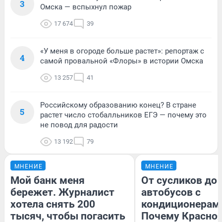
3
Омска — вспыхнул пожар
17 674
39
«У меня в огороде больше растет»: репортаж с
4
самой провальной «Флоры» в истории Омска
13 257
41
Российскому образованию конец? В стране
5
растет число стобалльников ЕГЭ — почему это
не повод для радости
13 192
79
МНЕНИЕ
МНЕНИЕ
Мой банк меня
От сусликов до
бережет. Журналист
автобусов с
хотела снять 200
кондиционерам
тысяч, чтобы погасить
Почему Красно