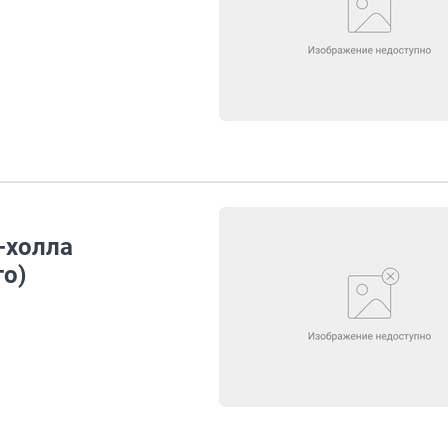
-холла
то)