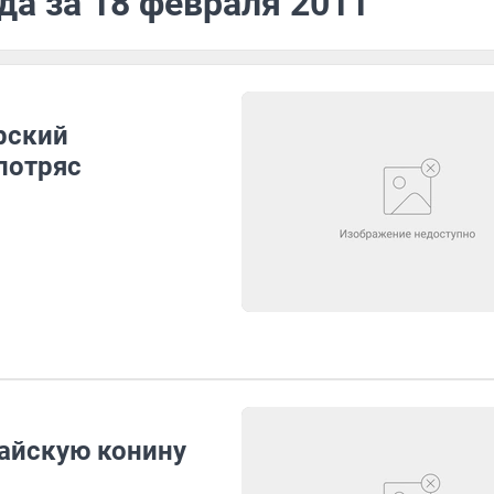
да за 18 февраля 2011
рский
потряс
вайскую конину