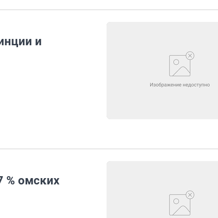
инции и
7 % омских