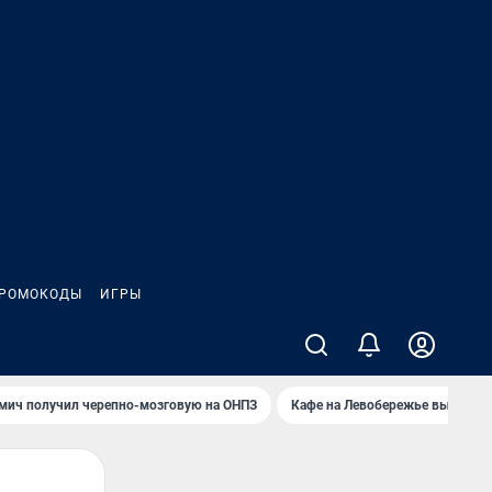
РОМОКОДЫ
ИГРЫ
мич получил черепно-мозговую на ОНПЗ
Кафе на Левобережье выгорело