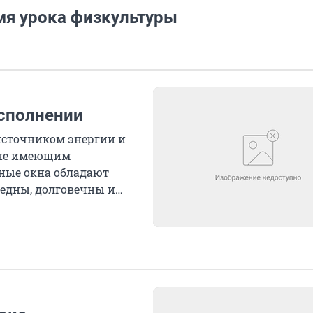
мя урока физкультуры
исполнении
 источником энергии и
 не имеющим
ные окна обладают
редны, долговечны и