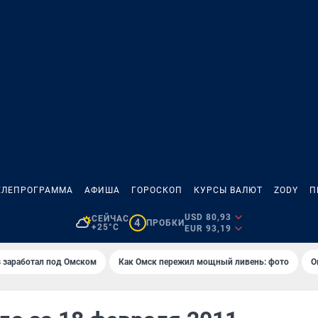
ЕЛЕПРОГРАММА
АФИША
ГОРОСКОП
КУРСЫ ВАЛЮТ
ZODY
П
USD 80,93
СЕЙЧАС
4
ПРОБКИ
+25°C
EUR 93,19
es заработал под Омском
Как Омск пережил мощный ливень: фото
О