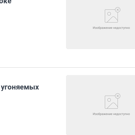
оке
 угоняемых