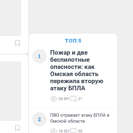
ТОП 5
Пожар и две
1
беспилотные
опасности: как
Омская область
пережила вторую
атаку БПЛА
28 491
21
ПВО отражает атаку БПЛА в
2
Омской области
18 567
90