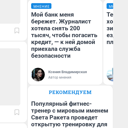
МНЕНИЕ
МНЕНИЕ
Мой банк меня
Тепло 
бережет. Журналист
холодн
хотела снять 200
зимой.
тысяч, чтобы погасить
ездит н
кредит, — к ней домой
плюсы 
приехала служба
безопасности
Ксения Владимирская
Д
Автор мнения
РЕКОМЕНДУЕМ
Популярный фитнес-
тренер с мировым именем
Света Ракета проведет
открытую тренировку для