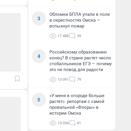
Обломки БПЛА упали в поле
3
в окрестностях Омска —
вспыхнул пожар
17 488
39
Российскому образованию
4
конец? В стране растет число
стобалльников ЕГЭ — почему
это не повод для радости
13 091
79
«У меня в огороде больше
5
растет»: репортаж с самой
провальной «Флоры» в
истории Омска
13 054
41