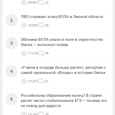
28 807
22
ПВО отражает атаку БПЛА в Омской области
2
18 852
90
Обломки БПЛА упали в поле в окрестностях
3
Омска — вспыхнул пожар
17 618
39
«У меня в огороде больше растет»: репортаж с
4
самой провальной «Флоры» в истории Омска
13 207
41
Российскому образованию конец? В стране
5
растет число стобалльников ЕГЭ — почему это
не повод для радости
13 163
79