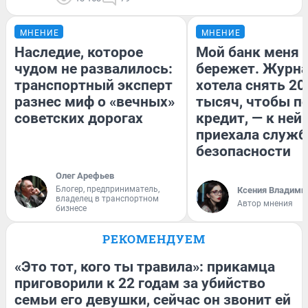
МНЕНИЕ
МНЕНИЕ
Наследие, которое
Мой банк меня
чудом не развалилось:
бережет. Журн
транспортный эксперт
хотела снять 20
разнес миф о «вечных»
тысяч, чтобы п
советских дорогах
кредит, — к ней
приехала служб
безопасности
Олег Арефьев
Блогер, предприниматель,
Ксения Владими
владелец в транспортном
Автор мнения
бизнесе
РЕКОМЕНДУЕМ
«Это тот, кого ты травила»: прикамца
приговорили к 22 годам за убийство
семьи его девушки, сейчас он звонит ей