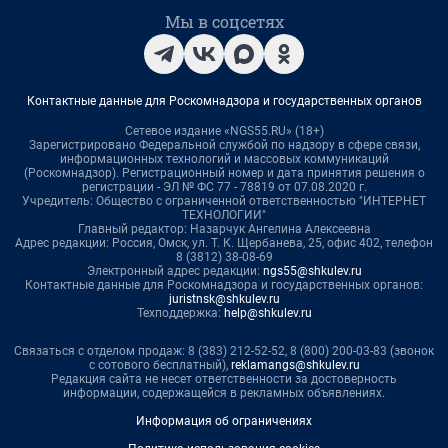
Мы в соцсетях
Контактные данные для Роскомнадзора и государственных органов
Сетевое издание «NGS55.RU» (18+)
Зарегистрировано Федеральной службой по надзору в сфере связи,
информационных технологий и массовых коммуникаций
(Роскомнадзор). Регистрационный номер и дата принятия решения о
регистрации - ЭЛ № ФС 77 - 78819 от 07.08.2020 г.
Учредитель: Общество с ограниченной ответственностью "ИНТЕРНЕТ
ТЕХНОЛОГИИ"
Главный редактор: Назарчук Ангелина Алексеевна
Адрес редакции: Россия, Омск, ул. Т. К. Щербанева, 25, офис 402, телефон
8 (3812) 38-08-69
Электронный адрес редакции:
ngs55@shkulev.ru
Контактные данные для Роскомнадзора и государственных органов:
juristnsk@shkulev.ru
Техподдержка:
help@shkulev.ru
Связаться с отделом продаж: 8 (383) 212-52-52, 8 (800) 200-03-83 (звонок
с сотового бесплатный),
reklamangs@shkulev.ru
Редакция сайта не несет ответственности за достоверность
информации, содержащейся в рекламных объявлениях.
Информация об ограничениях