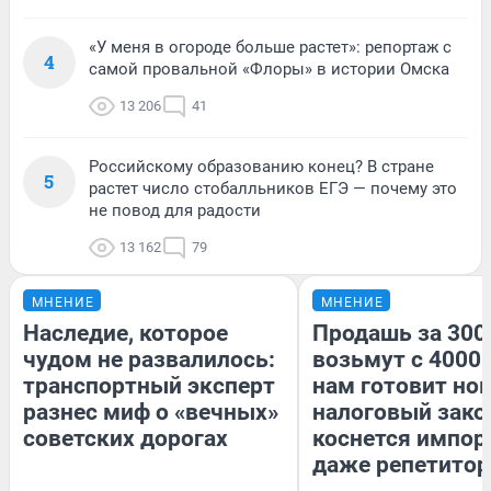
«У меня в огороде больше растет»: репортаж с
4
самой провальной «Флоры» в истории Омска
13 206
41
Российскому образованию конец? В стране
5
растет число стобалльников ЕГЭ — почему это
не повод для радости
13 162
79
МНЕНИЕ
МНЕНИЕ
Наследие, которое
Продашь за 3000
чудом не развалилось:
возьмут с 4000.
транспортный эксперт
нам готовит но
разнес миф о «вечных»
налоговый зако
советских дорогах
коснется импор
даже репетитор