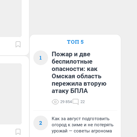
ТОП 5
Пожар и две
1
беспилотные
опасности: как
Омская область
пережила вторую
атаку БПЛА
29 854
22
Как за август подготовить
2
огород к зиме и не потерять
урожай — советы агронома