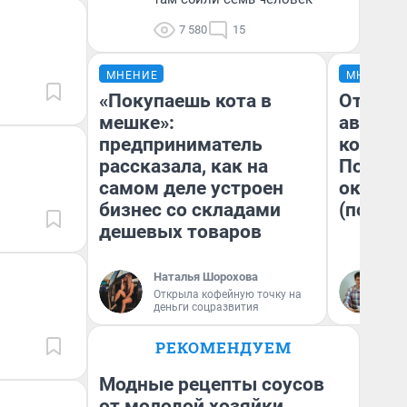
7 580
15
МНЕНИЕ
МНЕНИЕ
«Покупаешь кота в
От сус
мешке»:
автобу
предприниматель
кондиц
рассказала, как на
Почему
самом деле устроен
оказал
бизнес со складами
(почти 
дешевых товаров
Наталья Шорохова
Се
Открыла кофейную точку на
деньги соцразвития
РЕКОМЕНДУЕМ
Модные рецепты соусов
от молодой хозяйки.