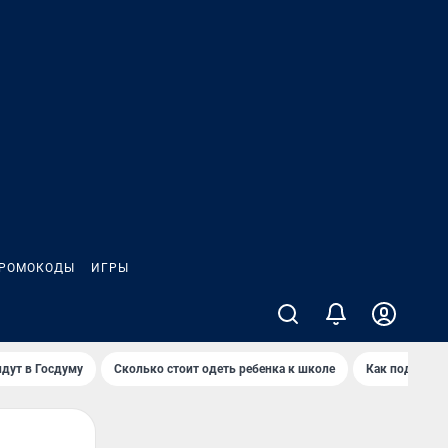
РОМОКОДЫ
ИГРЫ
дут в Госдуму
Сколько стоит одеть ребенка к школе
Как подготов