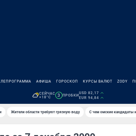
ЕЛЕПРОГРАММА
АФИША
ГОРОСКОП
КУРСЫ ВАЛЮТ
ZODY
П
USD 82,17
СЕЙЧАС
3
ПРОБКИ
+18°C
EUR 94,84
и
Жители области требуют грязную воду
С чем омские кандидаты и