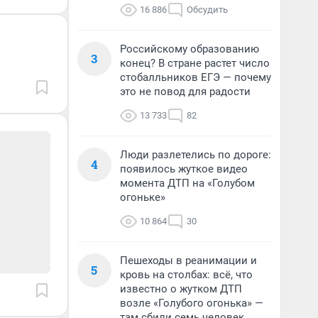
16 886
Обсудить
Российскому образованию
3
конец? В стране растет число
стобалльников ЕГЭ — почему
это не повод для радости
13 733
82
Люди разлетелись по дороге:
4
появилось жуткое видео
момента ДТП на «Голубом
огоньке»
10 864
30
Пешеходы в реанимации и
5
кровь на столбах: всё, что
известно о жутком ДТП
возле «Голубого огонька» —
там сбили семь человек