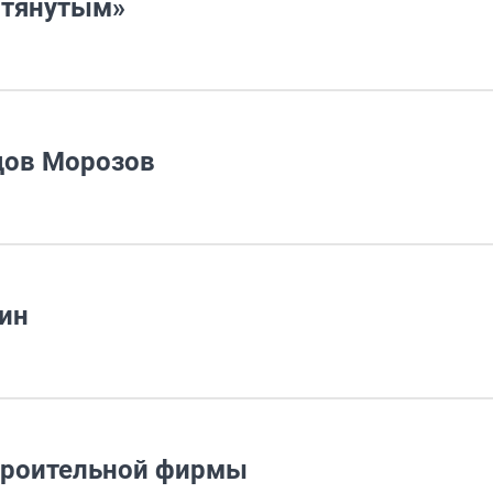
стянутым»
дов Морозов
тин
троительной фирмы