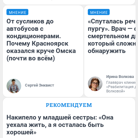
МНЕНИЕ
МНЕНИЕ
От сусликов до
«Спуталась речь
автобусов с
пургу». Врач — о
кондиционерами.
смертельном ди
Почему Красноярск
который сложн
оказался круче Омска
обнаружить
(почти во всём)
Ирина Волкова
Главврач клиник
Сергей Энквист
«Реабилитация д
Волковой»
РЕКОМЕНДУЕМ
Накипело у младшей сестры: «Она
уехала жить, а я осталась быть
хорошей»