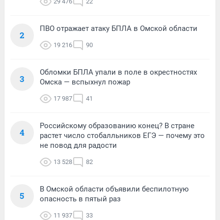
29 476
22
ПВО отражает атаку БПЛА в Омской области
2
19 216
90
Обломки БПЛА упали в поле в окрестностях
3
Омска — вспыхнул пожар
17 987
41
Российскому образованию конец? В стране
4
растет число стобалльников ЕГЭ — почему это
не повод для радости
13 528
82
В Омской области объявили беспилотную
5
опасность в пятый раз
11 937
33