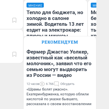
МНЕНИЕ
МНЕНИЕ
Тепло для бюджета, но
Мой ба
холодно в салоне
береже
зимой. Водитель 13 лет
хотела 
ездит на электрокаре:
тысяч,
плюсы и минусы
кредит,
приеха
РЕКОМЕНДУЕМ
безопа
Фермер Джастас Уолкер,
известный как «веселый
Кс
молочник», заявил что его
Денис Дедюхин
Ав
семью могут выдворить
из России — видео
12 часов
6 766
Обсудить
«Шрамы болят ужасно».
Екатеринбурженка, которую облили
кислотой по указке бывшего,
рассказала о своем восстановлении