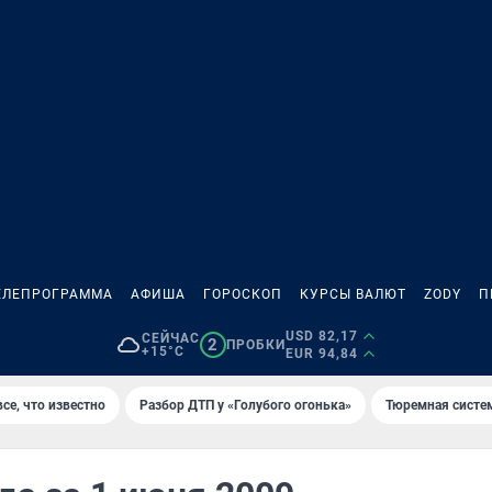
ЕЛЕПРОГРАММА
АФИША
ГОРОСКОП
КУРСЫ ВАЛЮТ
ZODY
П
USD 82,17
СЕЙЧАС
2
ПРОБКИ
+15°C
EUR 94,84
се, что известно
Разбор ДТП у «Голубого огонька»
Тюремная систе