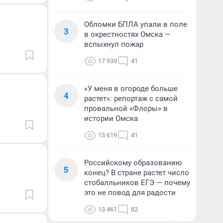
Обломки БПЛА упали в поле
3
в окрестностях Омска —
вспыхнул пожар
17 939
41
«У меня в огороде больше
4
растет»: репортаж с самой
провальной «Флоры» в
истории Омска
13 619
41
Российскому образованию
5
конец? В стране растет число
стобалльников ЕГЭ — почему
это не повод для радости
13 461
82