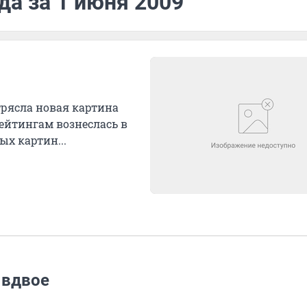
да за 1 июня 2009
рясла новая картина
рейтингам вознеслась в
х картин...
 вдвое