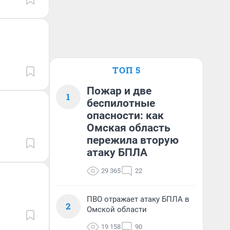
ТОП 5
Пожар и две
1
беспилотные
опасности: как
Омская область
пережила вторую
атаку БПЛА
29 365
22
ПВО отражает атаку БПЛА в
2
Омской области
19 158
90