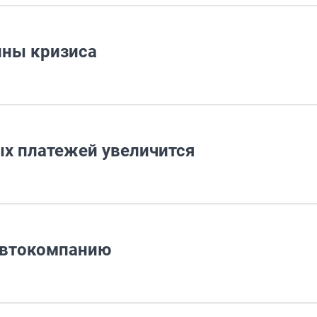
лны кризиса
х платежей увеличится
автокомпанию