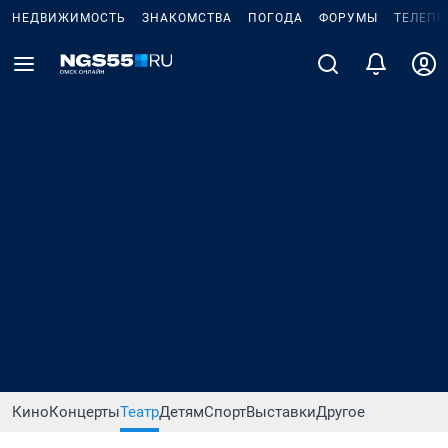
НЕДВИЖИМОСТЬ
ЗНАКОМСТВА
ПОГОДА
ФОРУМЫ
ТЕЛЕПР
Кино
Концерты
Театр
Детям
Спорт
Выставки
Другое