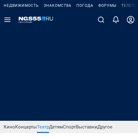
НЕДВИЖИМОСТЬ
ЗНАКОМСТВА
ПОГОДА
ФОРУМЫ
ТЕЛЕПР
Кино
Концерты
Театр
Детям
Спорт
Выставки
Другое