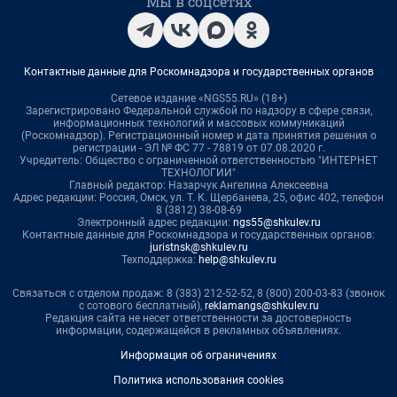
Мы в соцсетях
Контактные данные для Роскомнадзора и государственных органов
Сетевое издание «NGS55.RU» (18+)
Зарегистрировано Федеральной службой по надзору в сфере связи,
информационных технологий и массовых коммуникаций
(Роскомнадзор). Регистрационный номер и дата принятия решения о
регистрации - ЭЛ № ФС 77 - 78819 от 07.08.2020 г.
Учредитель: Общество с ограниченной ответственностью "ИНТЕРНЕТ
ТЕХНОЛОГИИ"
Главный редактор: Назарчук Ангелина Алексеевна
Адрес редакции: Россия, Омск, ул. Т. К. Щербанева, 25, офис 402, телефон
8 (3812) 38-08-69
Электронный адрес редакции:
ngs55@shkulev.ru
Контактные данные для Роскомнадзора и государственных органов:
juristnsk@shkulev.ru
Техподдержка:
help@shkulev.ru
Связаться с отделом продаж: 8 (383) 212-52-52, 8 (800) 200-03-83 (звонок
с сотового бесплатный),
reklamangs@shkulev.ru
Редакция сайта не несет ответственности за достоверность
информации, содержащейся в рекламных объявлениях.
Информация об ограничениях
Политика использования cookies