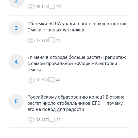
2
19 144
90
Обломки БПЛА упали в поле в окрестностях
3
Омска — вспыхнул пожар
17 918
41
«У меня в огороде больше растет»: репортаж
4
с самой провальной «Флоры» в истории
Омска
13 592
41
Российскому образованию конец? В стране
5
растет число стобалльников ЕГЭ — почему
это не повод для радости
13 417
82