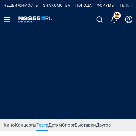
НЕДВИЖИМОСТЬ
ЗНАКОМСТВА
ПОГОДА
ФОРУМЫ
ТЕЛЕПР
Кино
Концерты
Театр
Детям
Спорт
Выставки
Другое