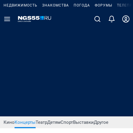
НЕДВИЖИМОСТЬ
ЗНАКОМСТВА
ПОГОДА
ФОРУМЫ
ТЕЛЕПР
Кино
Концерты
Театр
Детям
Спорт
Выставки
Другое