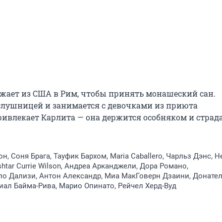
жает из США в Рим, чтобы принять монашеский сан. 
слушницей и занимается с девочками из приюта 
ивлекает Карлита — она держится особняком и страда
н, Соня Брага, Тауфик Бархом, Maria Caballero, Чарльз Дэнс, Н
shtar Currie Wilson, Андреа Арканджели, Дора Романо,
о Дализи, Антон Александр, Миа МакГоверн Дзаини, Донате
иал Байма-Рива, Марио Опинато, Рейчел Херд-Вуд