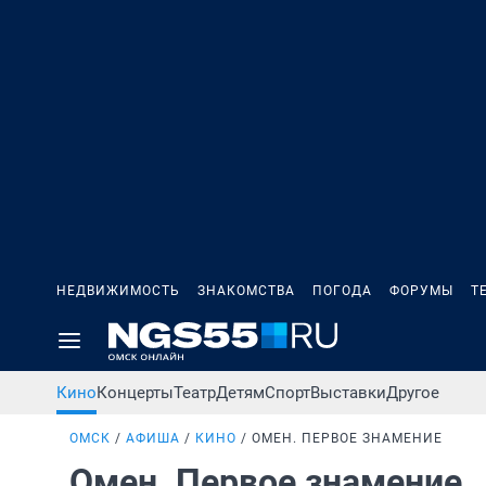
НЕДВИЖИМОСТЬ
ЗНАКОМСТВА
ПОГОДА
ФОРУМЫ
Т
Кино
Концерты
Театр
Детям
Спорт
Выставки
Другое
ОМСК
АФИША
КИНО
ОМЕН. ПЕРВОЕ ЗНАМЕНИЕ
Омен. Первое знамение