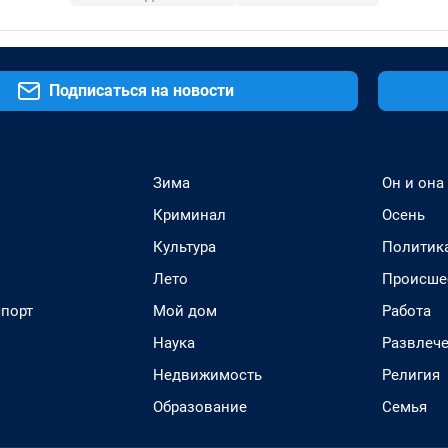
Подписаться на новости
Зима
Он и она
Криминал
Осень
Культура
Политик
Лето
Происше
спорт
Мой дом
Работа
Наука
Развлеч
Недвижимость
Религия
Образование
Семья