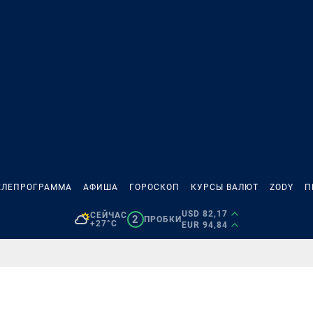
ЕЛЕПРОГРАММА
АФИША
ГОРОСКОП
КУРСЫ ВАЛЮТ
ZODY
П
USD 82,17
СЕЙЧАС
2
ПРОБКИ
+27°C
EUR 94,84