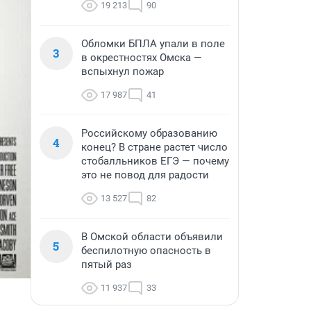
19 213
90
Обломки БПЛА упали в поле
3
в окрестностях Омска —
вспыхнул пожар
17 987
41
Российскому образованию
4
конец? В стране растет число
стобалльников ЕГЭ — почему
это не повод для радости
13 527
82
В Омской области объявили
5
беспилотную опасность в
пятый раз
11 937
33