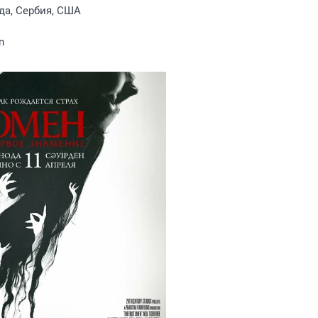
да, Сербия, США
n