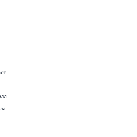
ет 
елл
лла