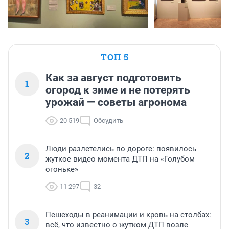
ТОП 5
Как за август подготовить
1
огород к зиме и не потерять
урожай — советы агронома
20 519
Обсудить
Люди разлетелись по дороге: появилось
2
жуткое видео момента ДТП на «Голубом
огоньке»
11 297
32
Пешеходы в реанимации и кровь на столбах:
3
всё, что известно о жутком ДТП возле