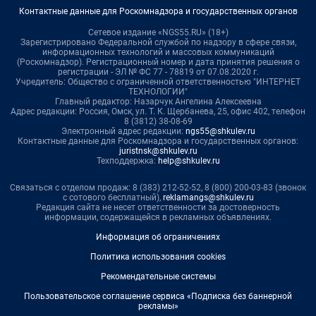
Контактные данные для Роскомнадзора и государственных органов
Сетевое издание «NGS55.RU» (18+)
Зарегистрировано Федеральной службой по надзору в сфере связи,
информационных технологий и массовых коммуникаций
(Роскомнадзор). Регистрационный номер и дата принятия решения о
регистрации - ЭЛ № ФС 77 - 78819 от 07.08.2020 г.
Учредитель: Общество с ограниченной ответственностью "ИНТЕРНЕТ
ТЕХНОЛОГИИ"
Главный редактор: Назарчук Ангелина Алексеевна
Адрес редакции: Россия, Омск, ул. Т. К. Щербанева, 25, офис 402, телефон
8 (3812) 38-08-69
Электронный адрес редакции:
ngs55@shkulev.ru
Контактные данные для Роскомнадзора и государственных органов:
juristnsk@shkulev.ru
Техподдержка:
help@shkulev.ru
Связаться с отделом продаж: 8 (383) 212-52-52, 8 (800) 200-03-83 (звонок
с сотового бесплатный),
reklamangs@shkulev.ru
Редакция сайта не несет ответственности за достоверность
информации, содержащейся в рекламных объявлениях.
Информация об ограничениях
Политика использования cookies
Рекомендательные системы
Пользовательское соглашение сервиса «Подписка без баннерной
рекламы»