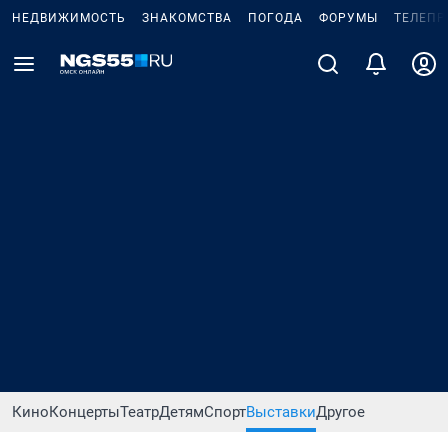
НЕДВИЖИМОСТЬ
ЗНАКОМСТВА
ПОГОДА
ФОРУМЫ
ТЕЛЕПР
Кино
Концерты
Театр
Детям
Спорт
Выставки
Другое