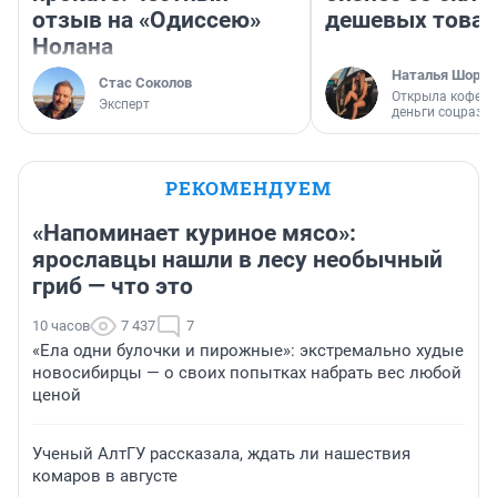
отзыв на «Одиссею»
дешевых това
Нолана
Наталья Шорох
Стас Соколов
Открыла кофейн
Эксперт
деньги соцразв
РЕКОМЕНДУЕМ
«Напоминает куриное мясо»:
ярославцы нашли в лесу необычный
гриб — что это
10 часов
7 437
7
«Ела одни булочки и пирожные»: экстремально худые
новосибирцы — о своих попытках набрать вес любой
ценой
Ученый АлтГУ рассказала, ждать ли нашествия
комаров в августе