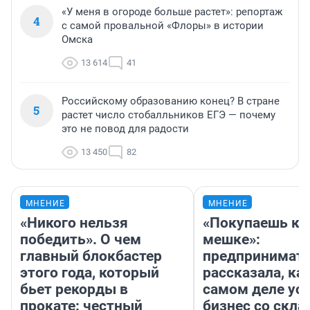
«У меня в огороде больше растет»: репортаж
4
с самой провальной «Флоры» в истории
Омска
13 614
41
Российскому образованию конец? В стране
5
растет число стобалльников ЕГЭ — почему
это не повод для радости
13 450
82
МНЕНИЕ
МНЕНИЕ
«Никого нельзя
«Покупаешь ко
победить». О чем
мешке»:
главный блокбастер
предпринимат
этого года, который
рассказала, как
бьет рекорды в
самом деле ус
прокате: честный
бизнес со скл