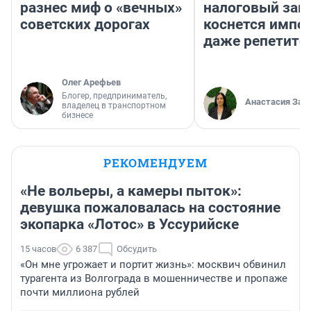
разнес миф о «вечных»
налоговый зако
советских дорогах
коснется импор
даже репетито
Олег Арефьев
Блогер, предприниматель,
Анастасия Зав
владелец в транспортном
бизнесе
РЕКОМЕНДУЕМ
«Не вольеры, а камеры пыток»:
девушка пожаловалась на состояние
экопарка «Лотос» в Уссурийске
15 часов
6 387
Обсудить
«Он мне угрожает и портит жизнь»: москвич обвинил
турагента из Волгограда в мошенничестве и пропаже
почти миллиона рублей