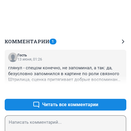
КОММЕНТАРИИ
1
Гость
13 июня, 01:26
глянул - спецом конечно, не запоминал, а так: да, 
безусловно запомнился в картине по роли связного 
Штрилица, сценка притягивает добрые воспоминания 
о таком казалось бы простеньком эпизоде. 
+0
–0
гардемаринов с молодыми шалопаями - не не мое, не 
глядел, не впечатлили главные потому что.
Читать все комментарии