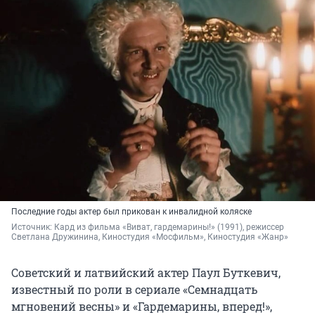
Последние годы актер был прикован к инвалидной коляске
Источник: 
Кард из фильма «Виват, гардемарины!» (1991), режиссер 
Светлана Дружинина, Киностудия «Мосфильм», Киностудия «Жанр» 
Советский и латвийский актер Паул Буткевич,
известный по роли в сериале «Семнадцать
мгновений весны» и «Гардемарины, вперед!»,