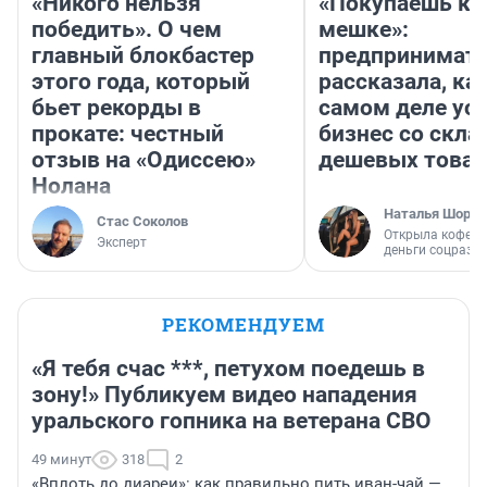
«Никого нельзя
«Покупаешь ко
победить». О чем
мешке»:
главный блокбастер
предпринимат
этого года, который
рассказала, как
бьет рекорды в
самом деле ус
прокате: честный
бизнес со скл
отзыв на «Одиссею»
дешевых това
Нолана
Наталья Шорох
Стас Соколов
Открыла кофейн
Эксперт
деньги соцразв
РЕКОМЕНДУЕМ
«Я тебя счас ***, петухом поедешь в
зону!» Публикуем видео нападения
уральского гопника на ветерана СВО
49 минут
318
2
«Вплоть до диареи»: как правильно пить иван-чай —