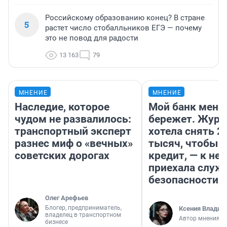
Российскому образованию конец? В стране
5
растет число стобалльников ЕГЭ — почему
это не повод для радости
13 163
79
МНЕНИЕ
МНЕНИЕ
Наследие, которое
Мой банк меня
чудом не развалилось:
бережет. Журн
транспортный эксперт
хотела снять 2
разнес миф о «вечных»
тысяч, чтобы п
советских дорогах
кредит, — к не
приехала служ
безопасности
Олег Арефьев
Блогер, предприниматель,
Ксения Владим
владелец в транспортном
Автор мнения
бизнесе