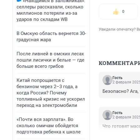
«Находимся в заложниках»:
селлеры рассказали, сколько
0
миллионов потеряли из-за
ударов по складам WB
Увидели опечатку? В
В Омскую область вернется 30-
градусная жара
После ливней в омских лесах
пошли лисички и белые — где
КОММЕНТАР
больше всего грибов
Гость
Китай попрощается с
2 февраля 2025
бензином через 2–3 года, а
Безопасно? Ага,
когда Россия? Почему
топливный кризис не ускорил
переход на электромобили
Гость
2 февраля 2025
«Почти вся зарплата». Во
сколько омичам обойдется
Что готовят мас
подготовка ребенка к школе