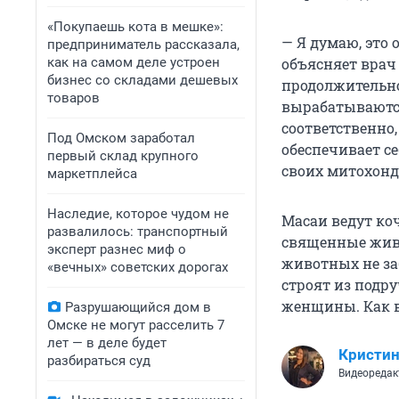
«Покупаешь кота в мешке»:
— Я думаю, это 
предприниматель рассказала,
как на самом деле устроен
объясняет врач
бизнес со складами дешевых
продолжительно
товаров
вырабатываются
соответственно,
Под Омском заработал
обеспечивает с
первый склад крупного
своих митохонд
маркетплейса
Наследие, которое чудом не
Масаи ведут ко
развалилось: транспортный
священные живо
эксперт разнес миф о
животных не за
«вечных» советских дорогах
строят из подр
женщины. Как в
Разрушающийся дом в
Омске не могут расселить 7
лет — в деле будет
Кристин
разбираться суд
Видеоредак