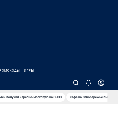
РОМОКОДЫ
ИГРЫ
мич получил черепно-мозговую на ОНПЗ
Кафе на Левобережье выгорело