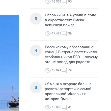
18 559
90
Обломки БПЛА упали в поле
3
в окрестностях Омска —
вспыхнул пожар
17 483
39
Российскому образованию
4
конец? В стране растет число
стобалльников ЕГЭ — почему
это не повод для радости
13 091
79
«У меня в огороде больше
5
растет»: репортаж с самой
провальной «Флоры» в
истории Омска
13 053
41