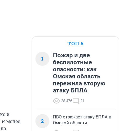
ТОП 5
Пожар и две
1
беспилотные
опасности: как
Омская область
пережила вторую
атаку БПЛА
28 476
21
ке и
ПВО отражает атаку БПЛА в
2
 и менее
Омской области
ыла