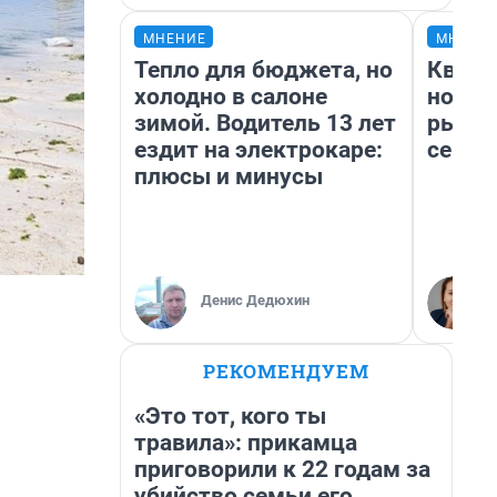
МНЕНИЕ
МНЕНИ
Тепло для бюджета, но
Кварт
холодно в салоне
но де
зимой. Водитель 13 лет
рынок
ездит на электрокаре:
сейча
плюсы и минусы
Денис Дедюхин
РЕКОМЕНДУЕМ
«Это тот, кого ты
травила»: прикамца
приговорили к 22 годам за
убийство семьи его