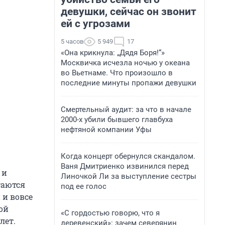
девушки, сейчас он звонит
ей с угрозами
5 часов
5 949
17
«Она крикнула: „Дядя Боря!“»
Москвичка исчезла ночью у океана
во Вьетнаме. Что произошло в
последние минуты пропажи девушки
Смертельный аудит: за что в начале
2000-х убили бывшего главбуха
нефтяной компании Уфы
Когда концерт обернулся скандалом.
Ваня Дмитриенко извинился перед
 и
Линочкой Ли за выступление сестры
таются
под ее голос
 и вовсе
ой
«С гордостью говорю, что я
лет.
деревенский»: зачем северянин