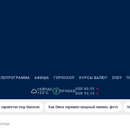
ЕЛЕПРОГРАММА
АФИША
ГОРОСКОП
КУРСЫ ВАЛЮТ
ZODY
П
USD 80,93
СЕЙЧАС
3
ПРОБКИ
+24°C
EUR 93,19
es заработал под Омском
Как Омск пережил мощный ливень: фото
О
ОРИИ