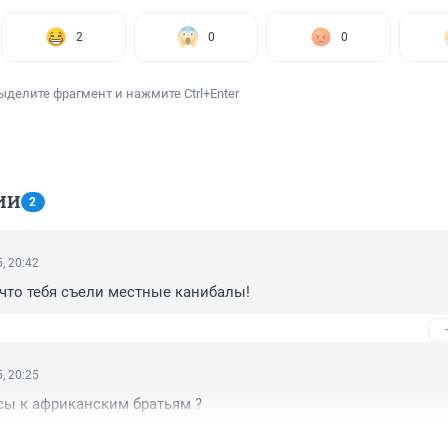
2
0
0
ыделите фрагмент и нажмите Ctrl+Enter
ИИ
2
, 20:42
 что тебя съели местные канибалы!
, 20:25
сы к африканским братьям ?