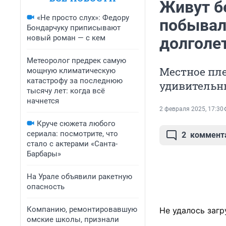
Живут бе
«Не просто слух»: Федору
побывал
Бондарчуку приписывают
новый роман — с кем
долголе
Метеоролог предрек самую
Местное пле
мощную климатическую
катастрофу за последнюю
удивительн
тысячу лет: когда всё
начнется
2 февраля 2025, 17:30
Круче сюжета любого
сериала: посмотрите, что
2
коммент
стало с актерами «Санта-
Барбары»
На Урале объявили ракетную
опасность
Компанию, ремонтировавшую
Не удалось загр
омские школы, признали