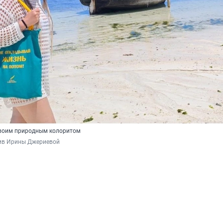
своим природным колоритом
ив Ирины Джериевой