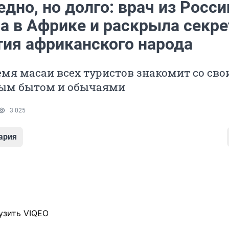
дно, но долго: врач из Росси
а в Африке и раскрыла секре
тия африканского народа
мя масаи всех туристов знакомит со св
ым бытом и обычаями
3 025
ария
узить VIQEO