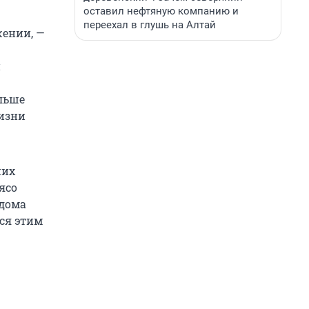
оставил нефтяную компанию и
переехал в глушь на Алтай
жении, —
и
ольше
жизни
них
ясо
 дома
ся этим