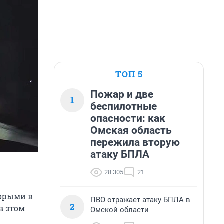
ТОП 5
Пожар и две
1
беспилотные
опасности: как
Омская область
пережила вторую
атаку БПЛА
28 305
21
торыми в
ПВО отражает атаку БПЛА в
2
в этом
Омской области