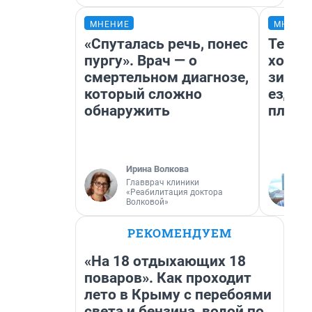
МНЕНИЕ
МНЕНИ
«Спуталась речь, понес
Тепло
пургу». Врач — о
холод
смертельном диагнозе,
зимой
который сложно
ездит
обнаружить
плюсы
Ирина Волкова
Главврач клиники
«Реабилитация доктора
Волковой»
РЕКОМЕНДУЕМ
«На 18 отдыхающих 18
поваров». Как проходит
лето в Крыму с перебоями
света и бензина, водой по