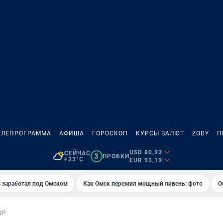
ЕЛЕПРОГРАММА
АФИША
ГОРОСКОП
КУРСЫ ВАЛЮТ
ZODY
П
USD 80,93
СЕЙЧАС
3
ПРОБКИ
+23°C
EUR 93,19
es заработал под Омском
Как Омск пережил мощный ливень: фото
О
ОР