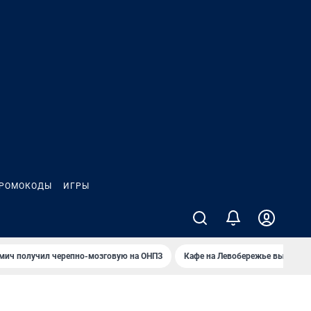
РОМОКОДЫ
ИГРЫ
мич получил черепно-мозговую на ОНПЗ
Кафе на Левобережье выгорело