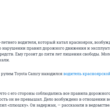
-летнего водителя, который катал красноярок, возбуж
 о нарушении правил дорожного движения и эксплуа
редств. Ему грозит до пяти лет лишения свободы. Мол
жали.
а рулем Toyota Camry находился
водитель красноярско
 что с его стороны соблюдались все правила дорожног
ость он не превышал. Дело возбуждено в отношении в
ил «плюшку». Он задержан, — рассказали в ведомстве