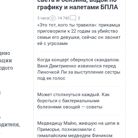
графику и налетами БПЛА
3 часа
14 742
2
«Это тот, кого ты травила»: прикамца
приговорили к 22 годам за убийство
семьи его девушки, сейчас он звонит
ей с угрозами
дено
Когда концерт обернулся скандалом.
тации
Ваня Дмитриенко извинился перед
одого
Линочкой Ли за выступление сестры
под ее голос
й
Может столкнуться каждый. Как
бороться с бактериальными
болезнями овощей — советы
о
Медведицу Майю, жившую на цепи в
одителя,
Приморье, познакомили с
.
гималайским медведем Фиником