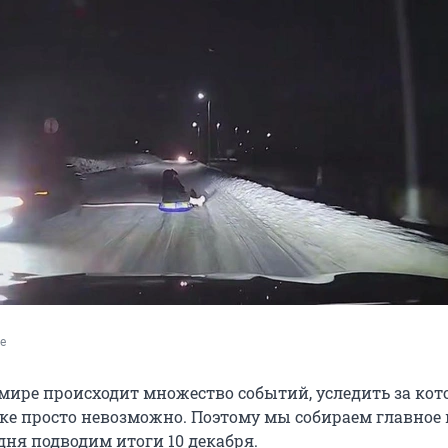
e
мире происходит множество событий, уследить за ко
ке просто невозможно. Поэтому мы собираем главное 
дня подводим итоги 10 декабря.