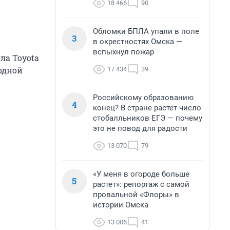
18 466
90
Обломки БПЛА упали в поле
3
в окрестностях Омска —
вспыхнул пожар
ла Toyota
одной
17 434
39
Российскому образованию
4
конец? В стране растет число
стобалльников ЕГЭ — почему
это не повод для радости
13 070
79
«У меня в огороде больше
5
растет»: репортаж с самой
провальной «Флоры» в
истории Омска
13 006
41