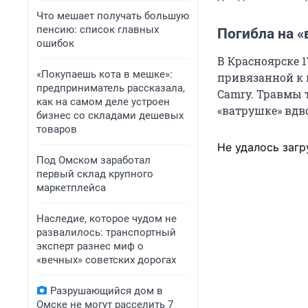
Что мешает получать большую
пенсию: список главных
Погибла на 
ошибок
В Красноярске 
«Покупаешь кота в мешке»:
привязанной к 
предприниматель рассказала,
Camry. Травмы 
как на самом деле устроен
«ватрушке» вдв
бизнес со складами дешевых
товаров
Не удалось загр
Под Омском заработал
первый склад крупного
маркетплейса
Наследие, которое чудом не
развалилось: транспортный
эксперт разнес миф о
«вечных» советских дорогах
Разрушающийся дом в
Омске не могут расселить 7