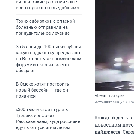
вишня: какие растения чаще
всего путают со съедобными
Троих сибиряков с опасной
болезнью отправили на
принудительное лечение
За 5 дней до 100 тысяч рублей:
какую подработку предлагают
на Восточном экономическом
форуме и сколько за что
обещают
В Омске хотят построить
новый бассейн — где он
появится
Момент трагедии
Источник: 
МВД24 / T.m
«300 тысяч стоит тур и в
Турцию, и в Сочи».
Каждый день в 
Рассказываем, куда россияне
новостном пото
едут в отпуск этим летом
дайджесте. Сего