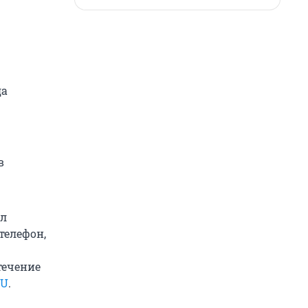
да
в
ал
телефон,
течение
RU
.