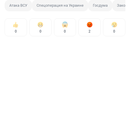
Атака ВСУ
Спецоперация на Украине
Госдума
Законо
0
0
0
2
0