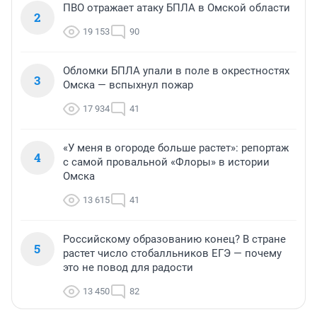
ПВО отражает атаку БПЛА в Омской области
2
19 153
90
Обломки БПЛА упали в поле в окрестностях
3
Омска — вспыхнул пожар
17 934
41
«У меня в огороде больше растет»: репортаж
4
с самой провальной «Флоры» в истории
Омска
13 615
41
Российскому образованию конец? В стране
5
растет число стобалльников ЕГЭ — почему
это не повод для радости
13 450
82