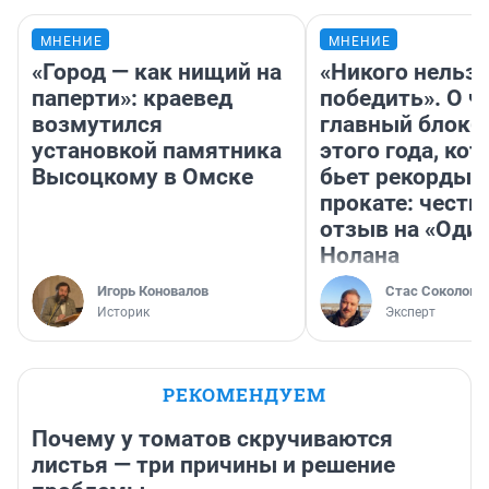
МНЕНИЕ
МНЕНИЕ
«Город — как нищий на
«Никого нельз
паперти»: краевед
победить». О ч
возмутился
главный блокб
установкой памятника
этого года, ко
Высоцкому в Омске
бьет рекорды 
прокате: честн
отзыв на «Оди
Нолана
Игорь Коновалов
Стас Соколов
Историк
Эксперт
РЕКОМЕНДУЕМ
Почему у томатов скручиваются
листья — три причины и решение