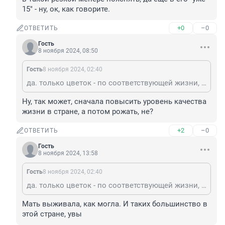
15" - ну, ок, как говорите.
+0
–0
ОТВЕТИТЬ
Гость
8 ноября 2024, 08:50
Гость
8 ноября 2024, 02:40
да. только цветок - по соответствующей жизни, откройте ссылку да почитайте: жить одичалым с ней в СНТ, при ее работе, как пишут, 24/7, без отца, и пытаться в минуты редкого отдыха-общения что-то в такой резкой менере пояснять, да еще в его "уже 15" - ну, ок, как говорите.
Ну, так может, сначала повысить уровень качества 
жизни в стране, а потом рожать, не?
+2
–0
ОТВЕТИТЬ
Гость
8 ноября 2024, 13:58
Гость
8 ноября 2024, 02:40
да. только цветок - по соответствующей жизни, откройте ссылку да почитайте: жить одичалым с ней в СНТ, при ее работе, как пишут, 24/7, без отца, и пытаться в минуты редкого отдыха-общения что-то в такой резкой менере пояснять, да еще в его "уже 15" - ну, ок, как говорите.
Мать выживала, как могла. И таких большинство в 
этой стране, увы