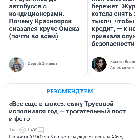
автобусов с
бережет. Журн
кондиционерами.
хотела снять 2
Почему Красноярск
тысяч, чтобы п
оказался круче Омска
кредит, — к не
(почти во всём)
приехала служ
безопасности
Ксения Владим
Сергей Энквист
Автор мнения
РЕКОМЕНДУЕМ
«Все еще в шоке»: сыну Трусовой
исполнился год — трогательный пост
и фото
1 час
1 499
1
Новости ХМАО за 5 августа: муж дает деньги Айзе,