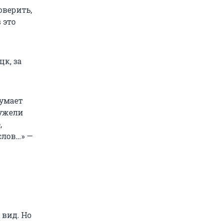
оверить,
 это
цк, за
думает
еужели
,
 слов…» —
 вид. Но