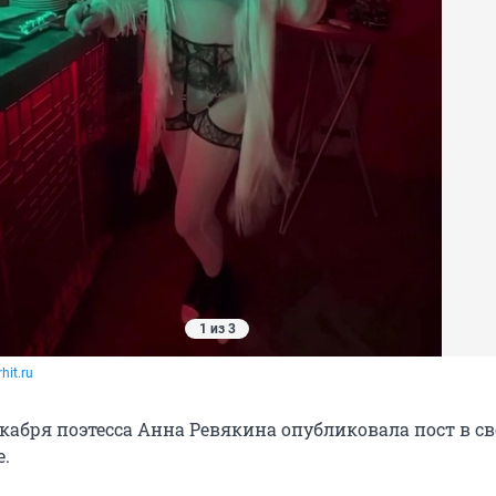
1 из 3
hit.ru
екабря поэтесса Анна Ревякина опубликовала пост в с
е.