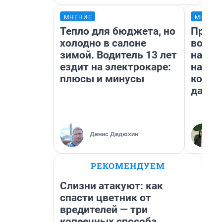
МНЕНИЕ
МНЕНИ
Тепло для бюджета, но
Прода
холодно в салоне
возьм
зимой. Водитель 13 лет
нам г
ездит на электрокаре:
налог
плюсы и минусы
косне
даже 
Денис Дедюхин
РЕКОМЕНДУЕМ
Слизни атакуют: как
спасти цветник от
вредителей — три
копеечных способа