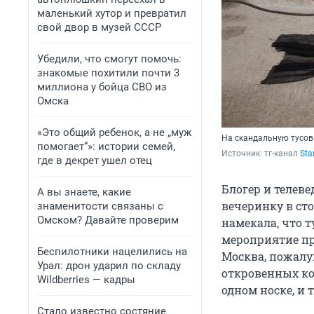
маленький хутор и превратил
свой двор в музей СССР
Убедили, что смогут помочь:
знакомые похитили почти 3
миллиона у бойца СВО из
Омска
«Это общий ребенок, а не „муж
На скандальную тусов
помогает“»: истории семей,
Источник: 
тг-канал 
Star
где в декрет ушел отец
Блогер и телеве
А вы знаете, какие
вечеринку в сто
знаменитости связаны с
Омском? Давайте проверим
намекала, что т
мероприятие пр
Беспилотники нацелились на
Москва, пожалу
Урал: дрон ударил по складу
откровенных ко
Wildberries — кадры
одном носке, и 
Стало известно состяние