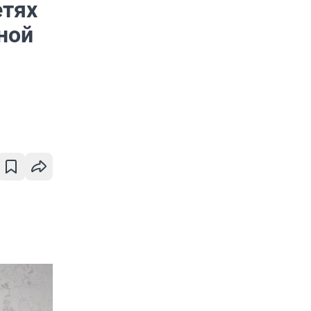
етях
ной