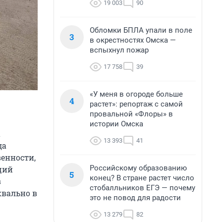
19 003
90
Обломки БПЛА упали в поле
3
в окрестностях Омска —
вспыхнул пожар
17 758
39
«У меня в огороде больше
4
растет»: репортаж с самой
провальной «Флоры» в
истории Омска
а
13 393
41
да
венности,
Российскому образованию
ций
5
конец? В стране растет число
в
стобалльников ЕГЭ — почему
квально в
это не повод для радости
13 279
82