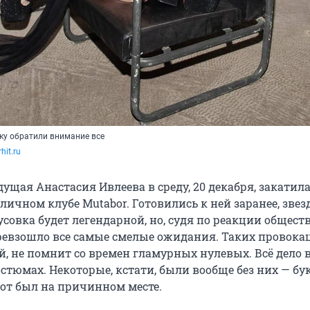
ку обратили внимание все
hit.ru
дущая Анастасия Ивлеева в среду, 20 декабря, закатил
личном клубе Mutabor. Готовились к ней заранее, звез
усовка будет легендарной, но, судя по реакции общест
евзошло все самые смелые ожидания. Таких провока
й, не помнит со времен гламурных нулевых. Всё дело 
стюмах. Некоторые, кстати, были вообще без них — бу
тот был на причинном месте.