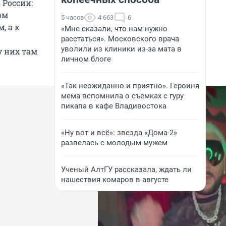
 России:
ом
5 часов
4 663
6
, а к
«Мне сказали, что нам нужно
расстаться». Московского врача
уволили из клиники из-за мата в
у них там
личном блоге
«Так неожиданно и приятно». Героиня
мема вспомнила о съемках с гуру
пикапа в кафе Владивостока
«Ну вот и всё»: звезда «Дома-2»
развелась с молодым мужем
Ученый АлтГУ рассказала, ждать ли
нашествия комаров в августе