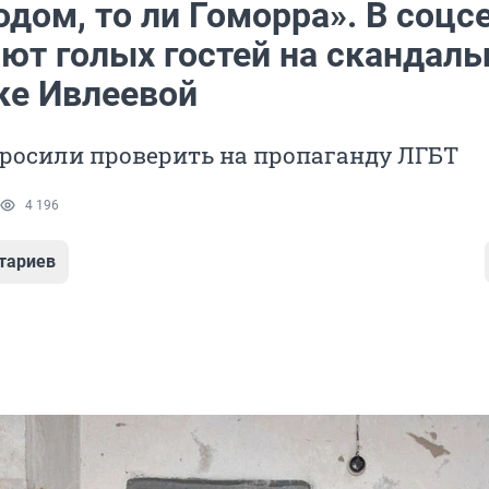
одом, то ли Гоморра». В соцс
ют голых гостей на скандаль
ке Ивлеевой
росили проверить на пропаганду ЛГБТ
4 196
тариев