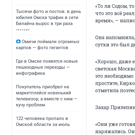
«То ли Содом, то
Тысячи фото и постов: в день
что это всё реа
юбилея Омска трафик в сети
время», — напис
Билайна вырос в три раза
Она напомнила, 
Омичи поймали огромных
сутки это был д
карпов — фото гигантов
«Хорошо, даже е
Где в Омске появятся новые
пешеходные переходы —
светская Москва
инфографика
это необходимо 
простите, Киркор
Покупатель приобрел на
отметила поэтес
маркетплейсе новенький
телевизор, а вместе с ним —
кучу проблем
Захар Прилепин
122 человека пропало в
«Они уже готовя
Омской области за июль
наряжались. Он