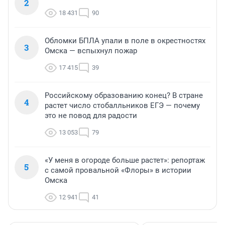
2
18 431
90
Обломки БПЛА упали в поле в окрестностях
3
Омска — вспыхнул пожар
17 415
39
Российскому образованию конец? В стране
4
растет число стобалльников ЕГЭ — почему
это не повод для радости
13 053
79
«У меня в огороде больше растет»: репортаж
5
с самой провальной «Флоры» в истории
Омска
12 941
41