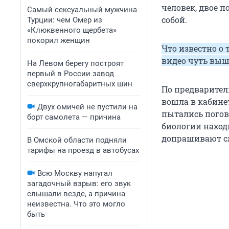
человек, двое п
Самый сексуальный мужчина
собой.
Турции: чем Омер из
«Клюквенного щербета»
покорил женщин
Что известно о 
видео чуть выш
На Левом берегу построят
первый в России завод
сверхкрупногабаритных шин
По предварител
вошла в кабинет
Двух омичей не пустили на
пытались погово
борт самолета — причина
биологии наход
допрашивают сл
В Омской области подняли
тарифы на проезд в автобусах
Всю Москву напугал
загадочный взрыв: его звук
слышали везде, а причина
неизвестна. Что это могло
быть