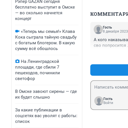
Рэпер GAZAN сегодня
бесплатно выступит в Омске
— во сколько начнется
КОММЕНТАР
концерт
Гость
«Теперь мы семья!» Клава
8 декабря 2023
Кока сыграла тайную свадьбу
А кого наказыва
с богатым блогером. В какую
сво попросится .
сумму всё обошлось
На Ленинградской
площади, где сбили 7
пешеходов, починили
светофор
В Омске завоют сирены — где
их будет слышно
Гость
Войти
За какие публикации в
соцсетях вас уволят с работы:
список