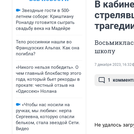
В кабин
Звездные гости в 500-
стреляв
летнем соборе: Криштиану
Роналду готовится сыграть
трагеди
свадьбу века на Мадейре
Восьмикласс
Тело россиянки нашли во
Французских Альпах. Как она
школу
погибла?
7 декабря 2023, 16:32
«Никого нельзя победить». О
чем главный блокбастер этого
года, который бьет рекорды в
1
коммент
прокате: честный отзыв на
«Одиссею» Нолана
«Чтобы нас носили на
ручках, мы любим»: нерпа
Сергеевна, которую спасли
бельком, стала звездой Сети.
Не удалось загр
Видео