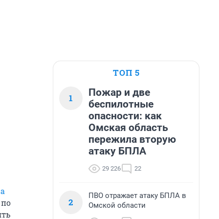
ТОП 5
Пожар и две
1
беспилотные
опасности: как
Омская область
пережила вторую
атаку БПЛА
29 226
22
ца
ПВО отражает атаку БПЛА в
2
 по
Омской области
ять