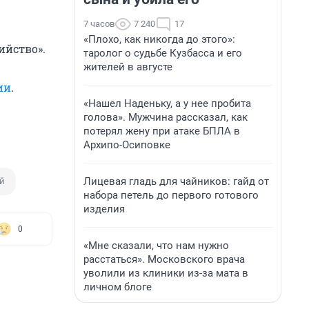
7 часов
7 240
17
«Плохо, как никогда до этого»:
ийство».
таролог о судьбе Кузбасса и его
жителей в августе
ии
.
«Нашел Наденьку, а у нее пробита
голова». Мужчина рассказал, как
потерял жену при атаке БПЛА в
Архипо-Осиповке
Лицевая гладь для чайников: гайд от
й
набора петель до первого готового
изделия
0
«Мне сказали, что нам нужно
расстаться». Московского врача
уволили из клиники из-за мата в
личном блоге