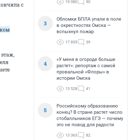
19 080
90
кончила с
Обломки БПЛА упали в поле
3
в окрестностях Омска —
тком
вспыхнул пожар
17 859
39
 этаж,
«У меня в огороде больше
теля
4
растет»: репортаж с самой
нете
провальной «Флоры» в
истории Омска
13 528
41
Российскому образованию
5
конец? В стране растет число
стобалльников ЕГЭ — почему
это не повод для радости
13 363
82