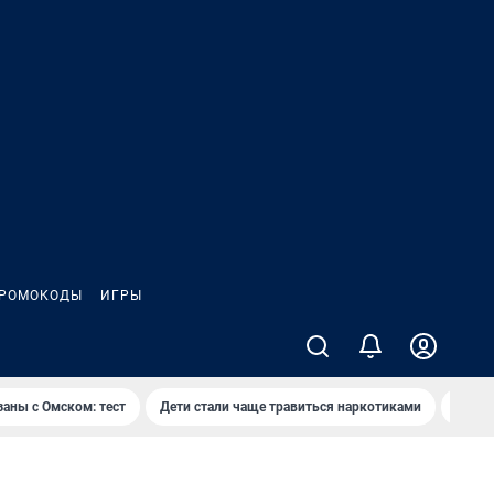
РОМОКОДЫ
ИГРЫ
заны с Омском: тест
Дети стали чаще травиться наркотиками
Появя