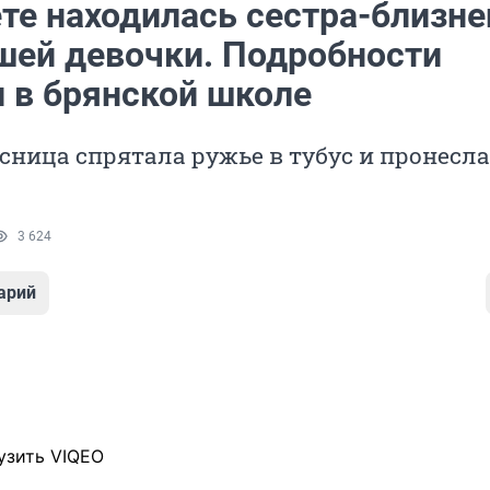
ете находилась сестра-близне
шей девочки. Подробности
и в брянской школе
ница спрятала ружье в тубус и пронесла
3 624
арий
узить VIQEO