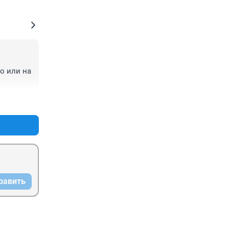
 или на 
+0
–0
равить