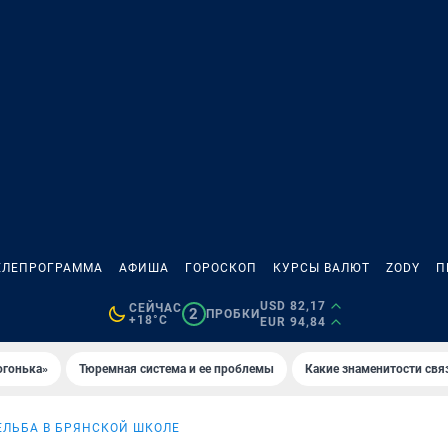
ЕЛЕПРОГРАММА
АФИША
ГОРОСКОП
КУРСЫ ВАЛЮТ
ZODY
П
USD 82,17
СЕЙЧАС
2
ПРОБКИ
+18°C
EUR 94,84
огонька»
Тюремная система и ее проблемы
Какие знаменитости свя
ЕЛЬБА В БРЯНСКОЙ ШКОЛЕ