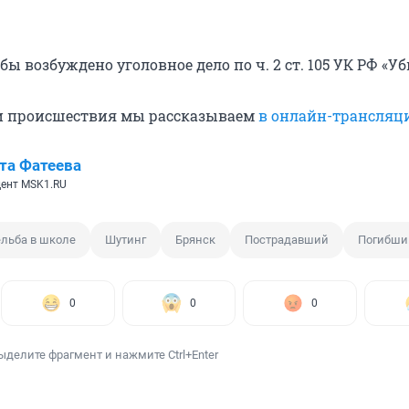
бы возбуждено уголовное дело по ч. 2 ст. 105 УК РФ «Уб
ти происшествия мы рассказываем
в онлайн-трансляц
та Фатеева
ент MSK1.RU
ельба в школе
Шутинг
Брянск
Пострадавший
Погибши
0
0
0
ыделите фрагмент и нажмите Ctrl+Enter