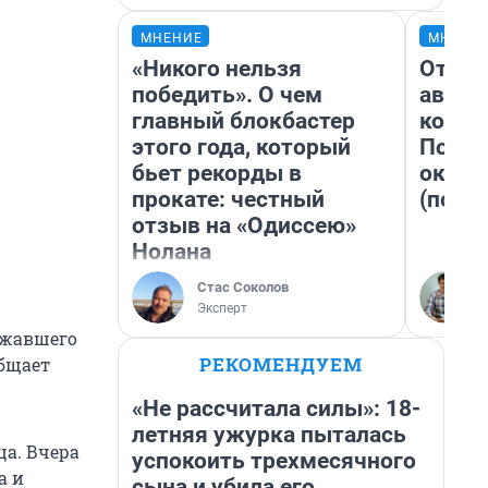
МНЕНИЕ
МНЕНИ
«Никого нельзя
От су
победить». О чем
автоб
главный блокбастер
конди
этого года, который
Почем
бьет рекорды в
оказа
прокате: честный
(почти
отзыв на «Одиссею»
Нолана
Стас Соколов
Эксперт
ежавшего
РЕКОМЕНДУЕМ
общает
«Не рассчитала силы»: 18-
летняя ужурка пыталась
ца. Вчера
успокоить трехмесячного
а и
сына и убила его