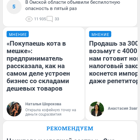
В Омской области объявили беспилотную
5
опасность в пятый раз
11 935
33
МНЕНИЕ
МНЕНИЕ
«Покупаешь кота в
Продашь за 3000
мешке»:
возьмут с 4000.
предприниматель
нам готовит но
рассказала, как на
налоговый зако
самом деле устроен
коснется импор
бизнес со складами
даже репетитор
дешевых товаров
Наталья Шорохова
Анастасия Завг
Открыла кофейную точку на
деньги соцразвития
РЕКОМЕНДУЕМ