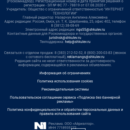
(Роскомнадзор). Регистрационный номер и дата принятия решения о
регистрации - ЭЛ № ФС 77 - 78819 от 07.08.2020 г.
Учредитель: Общество с ограниченной ответственностью "ИНТЕРНЕТ
ТЕХНОЛОГИИ"
Главный редактор: Назарчук Ангелина Алексеевна
Адрес редакции: Россия, Омск, ул. Т. К. Щербанева, 25, офис 402, телефон
8 (3812) 38-08-69
Электронный адрес редакции:
ngs55@shkulev.ru
Контактные данные для Роскомнадзора и государственных органов:
juristnsk@shkulev.ru
Техподдержка:
help@shkulev.ru
Связаться с отделом продаж: 8 (383) 212-52-52, 8 (800) 200-03-83 (звонок
с сотового бесплатный),
reklamangs@shkulev.ru
Редакция сайта не несет ответственности за достоверность
информации, содержащейся в рекламных объявлениях.
Информация об ограничениях
Политика использования cookies
Рекомендательные системы
Пользовательское соглашение сервиса «Подписка без баннерной
рекламы»
Политика конфиденциальности и обработки персональных данных и
правила использования сайта