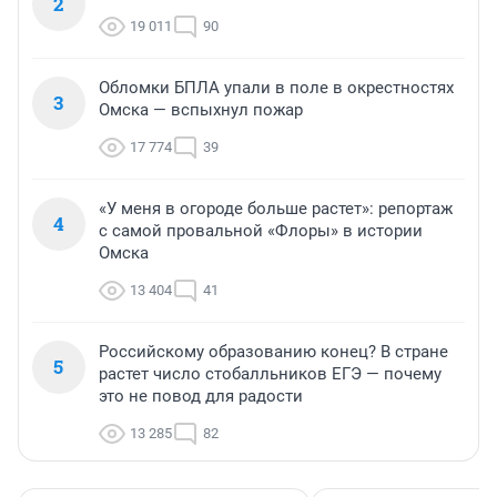
2
19 011
90
Обломки БПЛА упали в поле в окрестностях
3
Омска — вспыхнул пожар
17 774
39
«У меня в огороде больше растет»: репортаж
4
с самой провальной «Флоры» в истории
Омска
13 404
41
Российскому образованию конец? В стране
5
растет число стобалльников ЕГЭ — почему
это не повод для радости
13 285
82