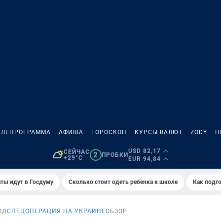
ЕЛЕПРОГРАММА
АФИША
ГОРОСКОП
КУРСЫ ВАЛЮТ
ZODY
П
USD 82,17
СЕЙЧАС
2
ПРОБКИ
+29°C
EUR 94,84
ты идут в Госдуму
Сколько стоит одеть ребенка к школе
Как подго
ОД
СПЕЦОПЕРАЦИЯ НА УКРАИНЕ
ОБЗОР