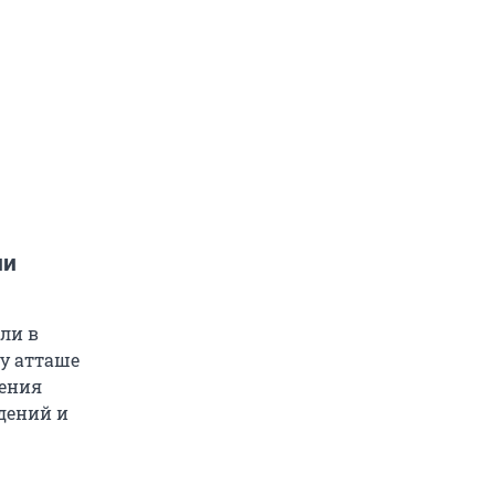
ии
ли в
у атташе
нения
дений и