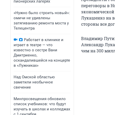
пионерских лагерях
переговоры в Н
экономической 
«Нужно было строить новый»:
Лукашенко на в
омичи не удивлены
затягиванию ремонта моста у
стороны все дог
Телецентра
Владимир Путин
Работает в клинике и
Александр Лука
играет в театре — что
известно о сестре Вани
чем на 300 мил
Дмитриенко,
оскандалившейся на концерте
в «Лужниках»
Над Омской областью
заметили необычное
свечение
Минпросвещения обновило
список учебников: что будут
изучать в школах и колледжах
с 1 сентября