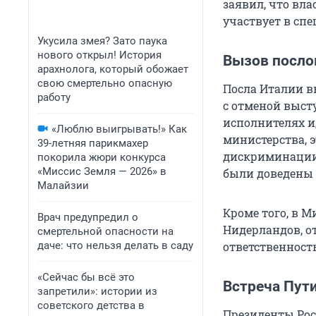
заявил, что вла
участвует в сп
Укусила змея? Зато паука
нового открыл! История
Вызов посло
арахнолога, который обожает
свою смертельно опасную
Посла Италии в
работу
с отменой выст
исполнителях и
«Люблю выигрывать!» Как
министерства, 
39-летняя парикмахер
дискриминации 
покорила жюри конкурса
«Миссис Земля — 2026» в
были доведены 
Малайзии
Кроме того, в 
Врач предупредил о
Нидерландов, о
смертельной опасности на
даче: что нельзя делать в саду
ответственност
«Сейчас бы всё это
Встреча Пут
запретили»: истории из
советского детства в
Президенты Рос