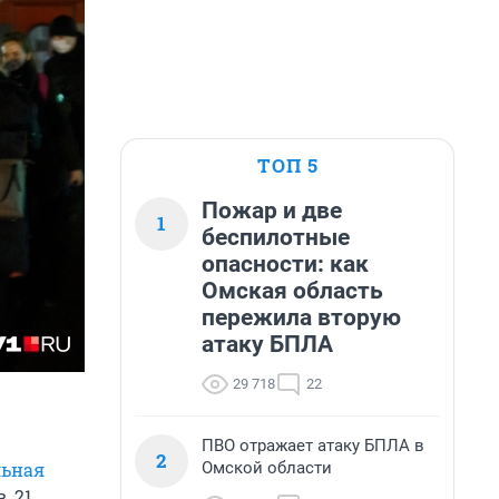
ТОП 5
Пожар и две
1
беспилотные
опасности: как
Омская область
пережила вторую
атаку БПЛА
29 718
22
ПВО отражает атаку БПЛА в
2
Омской области
льная
, 21