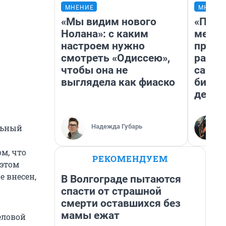
МНЕНИЕ
МНЕНИ
«Мы видим нового
«Поку
Нолана»: с каким
мешке
настроем нужно
предп
смотреть «Одиссею»,
расска
чтобы она не
самом
выглядела как фиаско
бизне
дешев
Надежда Губарь
льный
м, что
РЕКОМЕНДУЕМ
 этом
е внесен,
В Волгограде пытаются
спасти от страшной
смерти оставшихся без
мамы ежат
еловой