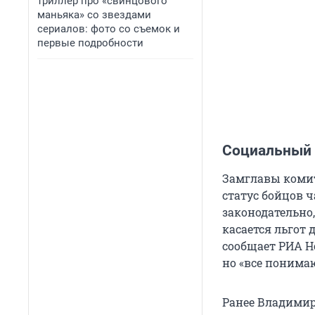
триллер про «свинцового
маньяка» со звездами
сериалов: фото со съемок и
первые подробности
Социальный 
Замглавы комит
статус бойцов 
законодательно,
касается льгот
сообщает РИА Но
но «все понима
Ранее Владимир