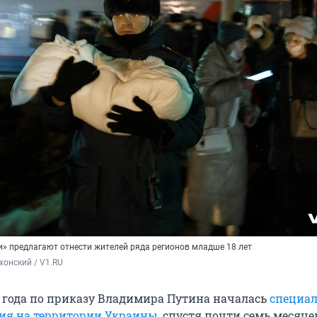
и» предлагают отнести жителей ряда регионов младше 18 лет
хонский / V1.RU
2 года по приказу Владимира Путина началась
специа
ия на территории Украины
, спустя почти семь месяцев