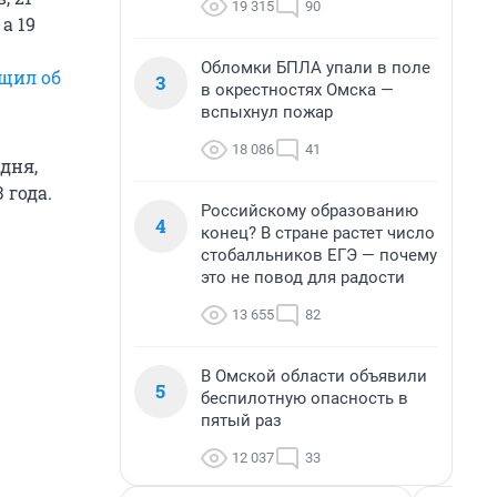
19 315
90
, а 19
Обломки БПЛА упали в поле
щил об
3
в окрестностях Омска —
вспыхнул пожар
18 086
41
дня,
 года.
Российскому образованию
4
конец? В стране растет число
стобалльников ЕГЭ — почему
это не повод для радости
13 655
82
В Омской области объявили
5
беспилотную опасность в
пятый раз
12 037
33