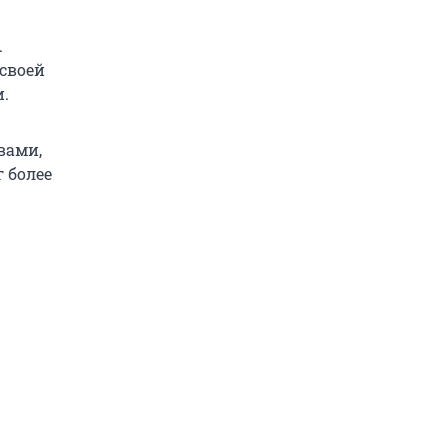
.
 своей
и.
вами,
 более