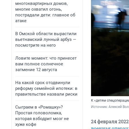
многоквартирных домов,
многие охватил огонь,
пострадали дети: главное об
атаке
В Омской области вырастили
вьетнамский лунный арбуз —
посмотрите на него
Ловите момент: что принесет
вам полное солнечное
затмение 12 августа
На какой срок отодвинули
реформу семейной ипотеки: в
правительстве назвали риски
К «детям спецопераци
Сыграем в «Ромашку»?
Источник: 
Алексей Вол
Простая головоломка,
которая взбодрит мозг не
24 февраля 202
хуже кофе
военная операц