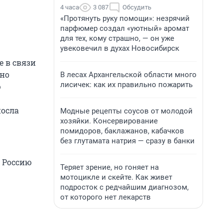
4 часа
3 087
Обсудить
«Протянуть руку помощи»: незрячий
парфюмер создал «уютный» аромат
для тех, кому страшно, — он уже
увековечил в духах Новосибирск
 в связи
нно
В лесах Архангельской области много
лисичек: как их правильно пожарить
ю
посла
Модные рецепты соусов от молодой
хозяйки. Консервирование
помидоров, баклажанов, кабачков
без глутамата натрия — сразу в банки
а Россию
Теряет зрение, но гоняет на
мотоцикле и скейте. Как живет
подросток с редчайшим диагнозом,
от которого нет лекарств