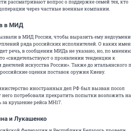
сти рассматривают вопрос о поддержке семей тех, кто
ецоперации через частные военные компании.
в в МИД
ызвали в МИД России, чтобы выразить ему недоумение
уплений ряда российских исполнителей. О каких име
дет речь, в сообщении МИДа не указано, но, по мнени
это «свидетельствуют о проявлении тенденции к
деятелей искусства России». Также до итальянского 
российские оценки поставок оружия Киеву.
Министерство иностранных дел РФ был вызван посол
т него потребовали прекратить попытки возложить н
ь за крушение рейса MH17.
ина и Лукашенко
сийской Федерации и Республики Беларусь провели