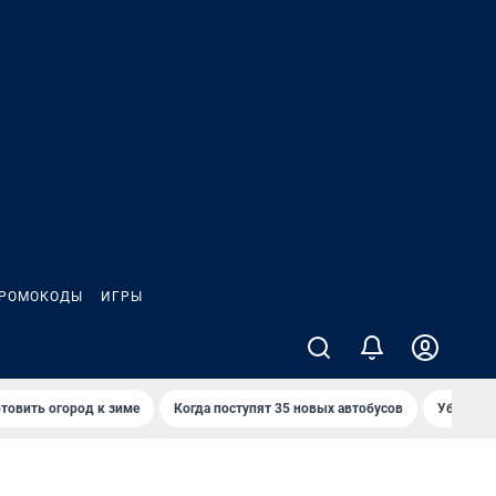
РОМОКОДЫ
ИГРЫ
товить огород к зиме
Когда поступят 35 новых автобусов
Убийца р