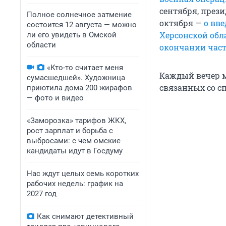
сентября, през
Полное солнечное затмение
октября —
о вв
состоится 12 августа — можно
Херсонской обл
ли его увидеть в Омской
области
окончании час
«Кто-то считает меня
Каждый вечер м
сумасшедшей». Художница
связанных со сп
приютила дома 200 жирафов
— фото и видео
«Заморозка» тарифов ЖКХ,
рост зарплат и борьба с
выбросами: с чем омские
кандидаты идут в Госдуму
Нас ждут целых семь коротких
рабочих недель: график на
2027 год
Как снимают детективный