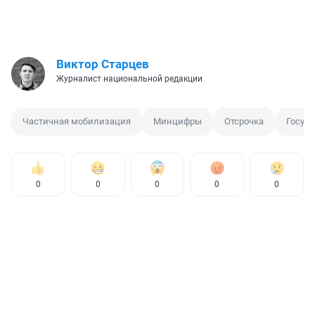
Виктор Старцев
Журналист национальной редакции
Частичная мобилизация
Минцифры
Отсрочка
Госусл
0
0
0
0
0