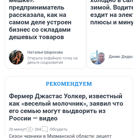
мешке»:
холодно в сало
предприниматель
зимой. Водител
рассказала, как на
ездит на элект
самом деле устроен
плюсы и мину
бизнес со складами
дешевых товаров
Наталья Шорохова
Денис Дедюхи
Открыла кофейную точку на
деньги соцразвития
РЕКОМЕНДУЕМ
Фермер Джастас Уолкер, известный
как «веселый молочник», заявил что
его семью могут выдворить из
России — видео
26 минут
264
Обсудить
Сезон черники в Мурманской области: рецепт