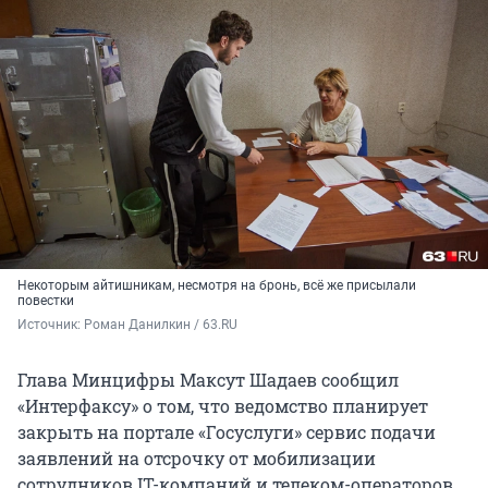
Некоторым айтишникам, несмотря на бронь, всё же присылали
повестки
Источник: 
Роман Данилкин / 63.RU
Глава Минцифры Максут Шадаев сообщил
«Интерфаксу» о том, что ведомство планирует
закрыть на портале «Госуслуги» сервис подачи
заявлений на отсрочку от мобилизации
сотрудников IT-компаний и телеком-операторов.