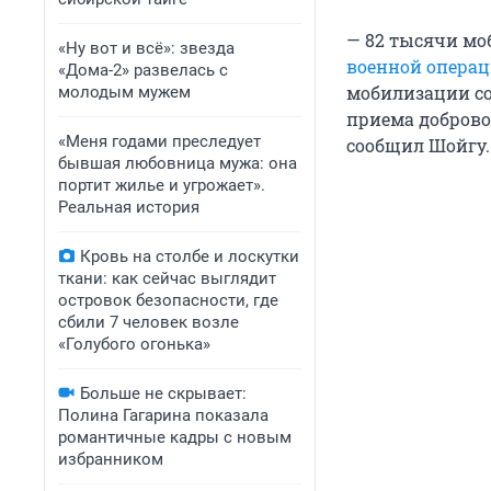
— 82 тысячи м
«Ну вот и всё»: звезда
военной опера
«Дома-2» развелась с
мобилизации со
молодым мужем
приема доброво
«Меня годами преследует
сообщил Шойгу.
бывшая любовница мужа: она
портит жилье и угрожает».
Реальная история
Кровь на столбе и лоскутки
ткани: как сейчас выглядит
островок безопасности, где
сбили 7 человек возле
«Голубого огонька»
Больше не скрывает:
Полина Гагарина показала
романтичные кадры с новым
избранником