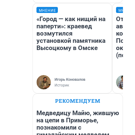
МНЕНИЕ
МНЕНИ
«Город — как нищий на
От су
паперти»: краевед
автоб
возмутился
конди
установкой памятника
Почем
Высоцкому в Омске
оказа
(почти
Игорь Коновалов
Историк
РЕКОМЕНДУЕМ
Медведицу Майю, жившую
на цепи в Приморье,
познакомили с
гималайским медведем