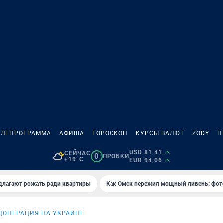
ЕЛЕПРОГРАММА
АФИША
ГОРОСКОП
КУРСЫ ВАЛЮТ
ZODY
П
USD 81,41
СЕЙЧАС
0
ПРОБКИ
+19°C
EUR 94,06
длагают рожать ради квартиры
Как Омск пережил мощный ливень: фот
ЦОПЕРАЦИЯ НА УКРАИНЕ