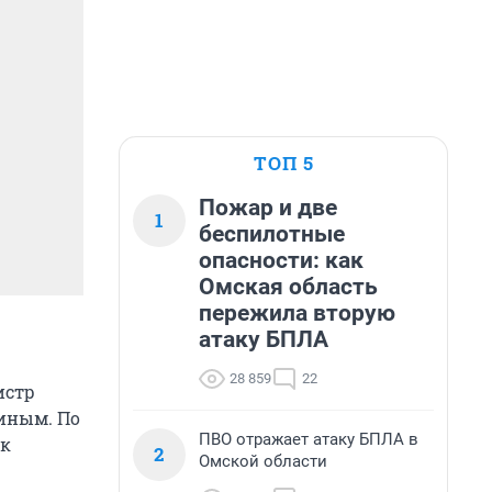
ТОП 5
Пожар и две
1
беспилотные
опасности: как
Омская область
пережила вторую
атаку БПЛА
28 859
22
истр
иным. По
ПВО отражает атаку БПЛА в
ек
2
Омской области