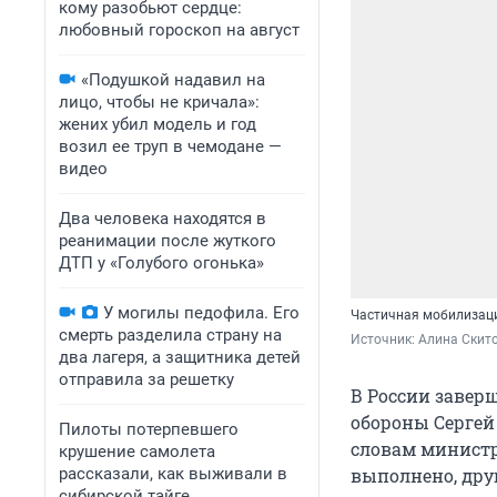
кому разобьют сердце:
любовный гороскоп на август
«Подушкой надавил на
лицо, чтобы не кричала»:
жених убил модель и год
возил ее труп в чемодане —
видео
Два человека находятся в
реанимации после жуткого
ДТП у «Голубого огонька»
У могилы педофила. Его
Частичная мобилизац
смерть разделила страну на
Источник: 
Алина Скито
два лагеря, а защитника детей
отправила за решетку
В России завер
обороны Сергей
Пилоты потерпевшего
словам министр
крушение самолета
рассказали, как выживали в
выполнено, дру
сибирской тайге