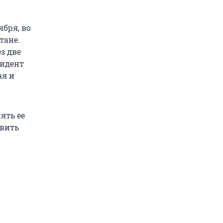
бря, во
тане.
з две
зидент
ая и
ять ее
вить