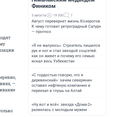
Фиником
5 августа
19 350
7
Август перевернет жизнь Козерогов.
К чему готовит ретроградный Сатурн
— прогноз
ходят
ому
«Я не жалуюсь». Строитель лишился
изации
рук и ног и стал звездой соцсетей:
как он живет и почему его семью
искал весь Узбекистан
«С гордостью говорю, что я
веренно,
деревенский»: зачем северянин
виях, —
оставил нефтяную компанию и
живание
переехал в глушь на Алтай
«Ну вот и всё»: звезда «Дома-2»
развелась с молодым мужем
только