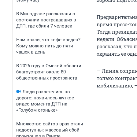
этому часу
В Минздраве рассказали о
Предварительна
состоянии пострадавших в
время пресс-ко
ДТП, где сбили 7 человек
Тогда президен
недели. Объясн
Нам врали, что кофе вреден?
Кому можно пить до пяти
рассказал, что
чашек в день
охранять ее од
В 2026 году в Омской области
— Линия соприк
благоустроят около 80
только контра
общественных пространств
мобилизацию, —
Люди разлетелись по
дороге: появилось жуткое
видео момента ДТП на
«Голубом огоньке»
Множество сайтов враз стали
недоступны: массовый сбой
произошел в Рунете