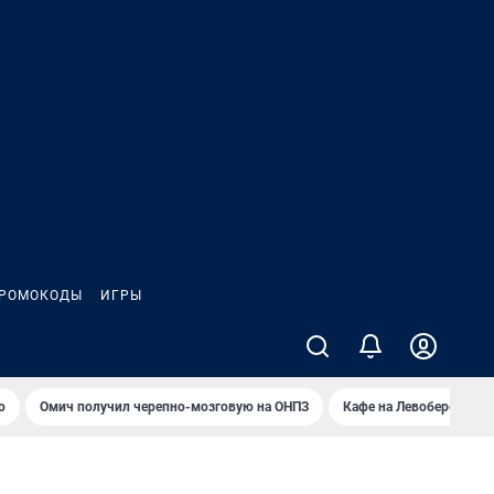
РОМОКОДЫ
ИГРЫ
о
Омич получил черепно-мозговую на ОНПЗ
Кафе на Левобережье в