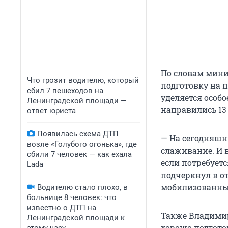
По словам мини
Что грозит водителю, который
подготовку на 
сбил 7 пешеходов на
уделяется особ
Ленинградской площади —
направились 13
ответ юриста
Появилась схема ДТП
— На сегодняшни
возле «Голубого огонька», где
слаживание. И в
сбили 7 человек — как ехала
если потребует
Lada
подчеркнул в о
мобилизованны
Водителю стало плохо, в
больнице 8 человек: что
известно о ДТП на
Также Владимир
Ленинградской площади к
хорошо подгот