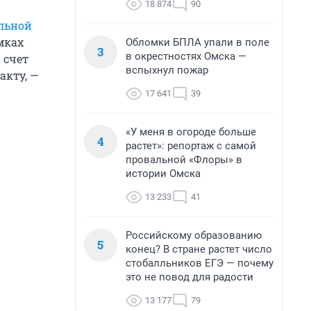
18 874
90
льной
мках
Обломки БПЛА упали в поле
3
в окрестностях Омска —
 счет
вспыхнул пожар
акту, —
17 641
39
«У меня в огороде больше
4
растет»: репортаж с самой
провальной «Флоры» в
истории Омска
13 233
41
Российскому образованию
5
конец? В стране растет число
стобалльников ЕГЭ — почему
это не повод для радости
13 177
79