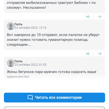
отправляя мобилизованных трактуют Библию « по 
своему». Неслыханно!
+0
–0
Гость
23 октября 2022, 13:16
Вот наверное до 10 отправят, если палатки не уберут 
значит нужно готовить гуманитарную помощь 
следующим.

Так что не останавливайтесь, без раскачки вперед и 
+0
–0
вперед к победе над нищетой.

Гость
"Ударим гуманитарной помощью по тыловому 
23 октября 2022, 01:03
обеспечению !"
Жены бегунков пара мужчин готова скрасить ваше 
одиночество
+0
–2
Читать все комментарии