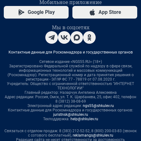
Мобильное приложение
Google Play
App Store
Мы в соцсетях
Контактные данные для Роскомнадзора и государственных органов
Сетевое издание «NGS55.RU» (18+)
Зарегистрировано Федеральной службой по надзору в сфере связи,
информационных технологий и массовых коммуникаций
(Роскомнадзор). Регистрационный номер и дата принятия решения о
регистрации - ЭЛ № ФС 77 - 78819 от 07.08.2020 г.
Учредитель: Общество с ограниченной ответственностью "ИНТЕРНЕТ
ТЕХНОЛОГИИ"
Главный редактор: Назарчук Ангелина Алексеевна
Адрес редакции: Россия, Омск, ул. Т. К. Щербанева, 25, офис 402, телефон
8 (3812) 38-08-69
Электронный адрес редакции:
ngs55@shkulev.ru
Контактные данные для Роскомнадзора и государственных органов:
juristnsk@shkulev.ru
Техподдержка:
help@shkulev.ru
Связаться с отделом продаж: 8 (383) 212-52-52, 8 (800) 200-03-83 (звонок
с сотового бесплатный),
reklamangs@shkulev.ru
Редакция сайта не несет ответственности за достоверность