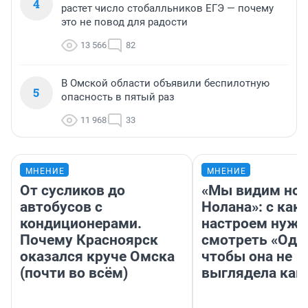
4
растет число стобалльников ЕГЭ — почему
это не повод для радости
13 566
82
В Омской области объявили беспилотную
5
опасность в пятый раз
11 968
33
МНЕНИЕ
МНЕНИЕ
От сусликов до
«Мы видим нов
автобусов с
Нолана»: с как
кондиционерами.
настроем нужн
Почему Красноярск
смотреть «Оди
оказался круче Омска
чтобы она не
(почти во всём)
выглядела как