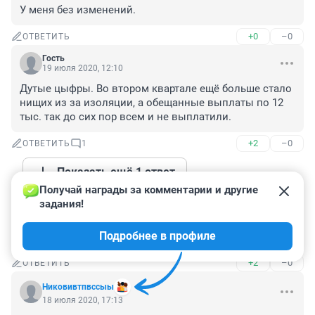
У меня без изменений.
+0
–0
ОТВЕТИТЬ
Гость
19 июля 2020, 12:10
Дутые цыфры. Во втором квартале ещё больше стало 
нищих из за изоляции, а обещанные выплаты по 12 
тыс. так до сих пор всем и не выплатили.
+2
–0
ОТВЕТИТЬ
1
Показать ещё 1 ответ
Получай награды за комментарии и другие 
задания!
Гость
18 июля 2020, 18:22
Подробнее в профиле
Да по быстрей бы голод пришел, похудеть нужно ...
+2
–0
ОТВЕТИТЬ
Никовивтпвссыы
18 июля 2020, 17:13