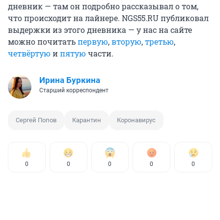
дневник — там он подробно рассказывал о том,
что происходит на лайнере. NGS55.RU публиковал
выдержки из этого дневника — у нас на сайте
можно почитать
первую
,
вторую
,
третью
,
четвёртую
и
пятую
части.
Ирина Буркина
Старший корреспондент
Сергей Попов
Карантин
Коронавирус
0
0
0
0
0