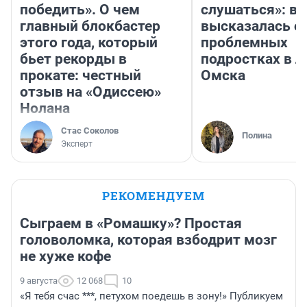
победить». О чем
слушаться»: в
главный блокбастер
высказалась о
этого года, который
проблемных
бьет рекорды в
подростках в л
прокате: честный
Омска
отзыв на «Одиссею»
Нолана
Стас Соколов
Полина
Эксперт
РЕКОМЕНДУЕМ
Сыграем в «Ромашку»? Простая
головоломка, которая взбодрит мозг
не хуже кофе
9 августа
12 068
10
«Я тебя счас ***, петухом поедешь в зону!» Публикуем