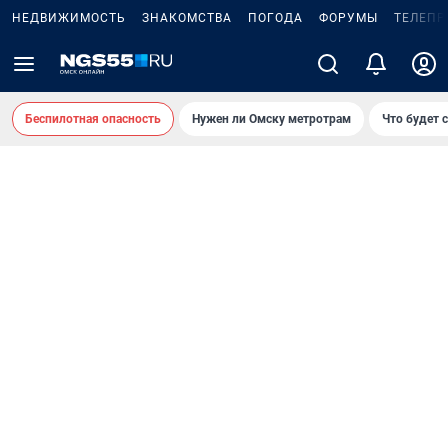
НЕДВИЖИМОСТЬ
ЗНАКОМСТВА
ПОГОДА
ФОРУМЫ
ТЕЛЕПР
Беспилотная опасность
Нужен ли Омску метротрам
Что будет 