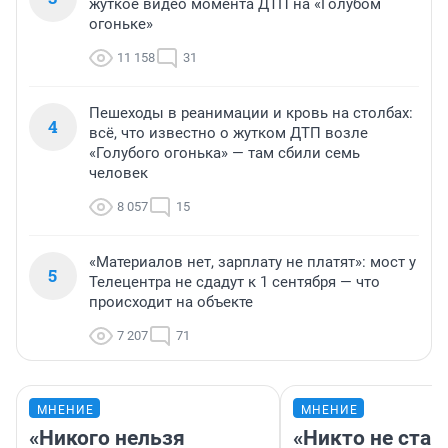
жуткое видео момента ДТП на «Голубом
огоньке»
11 158
31
Пешеходы в реанимации и кровь на столбах:
4
всё, что известно о жутком ДТП возле
«Голубого огонька» — там сбили семь
человек
8 057
15
«Материалов нет, зарплату не платят»: мост у
5
Телецентра не сдадут к 1 сентября — что
происходит на объекте
7 207
71
МНЕНИЕ
МНЕНИЕ
«Никого нельзя
«Никто не стан