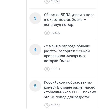
18 796
Обломки БПЛА упали в поле
3
в окрестностях Омска —
вспыхнул пожар
17 589
«У меня в огороде больше
4
растет»: репортаж с самой
провальной «Флоры» в
истории Омска
13 151
Российскому образованию
5
конец? В стране растет число
стобалльников ЕГЭ — почему
это не повод для радости
13 146