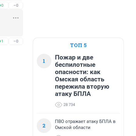
+0
–0
+1
–0
ТОП 5
Пожар и две
1
беспилотные
опасности: как
Омская область
пережила вторую
атаку БПЛА
28 734
ПВО отражает атаку БПЛА в
2
Омской области