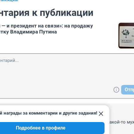
БЛИКАЦИИ
нтария к публикации
 — и президент на связи»: на продажу
итку Владимира Путина
Отп
й награды за комментарии и другие задания!
2:14
е давно нерабочие. Я по телефону позвонил, там какой-то муж
Подробнее в профиле
Может это Путин был.