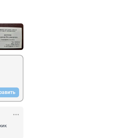
равить
ик 