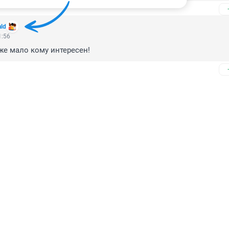
ald
1:56
уже мало кому интересен!