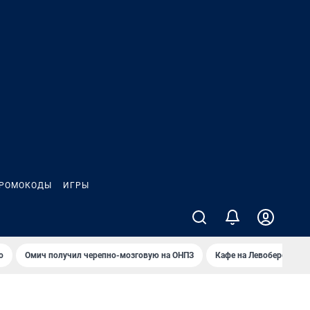
РОМОКОДЫ
ИГРЫ
о
Омич получил черепно-мозговую на ОНПЗ
Кафе на Левобережье в