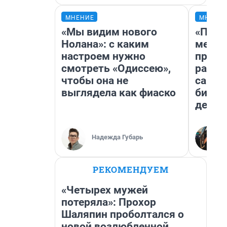
МНЕНИЕ
МНЕНИ
«Мы видим нового
«Поку
Нолана»: с каким
мешке
настроем нужно
предп
смотреть «Одиссею»,
расска
чтобы она не
самом
выглядела как фиаско
бизне
дешев
Надежда Губарь
РЕКОМЕНДУЕМ
«Четырех мужей
потеряла»: Прохор
Шаляпин проболтался о
новой возлюбленной