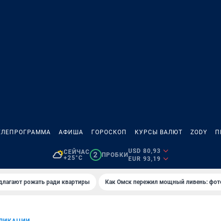
ЕЛЕПРОГРАММА
АФИША
ГОРОСКОП
КУРСЫ ВАЛЮТ
ZODY
П
USD 80,93
СЕЙЧАС
2
ПРОБКИ
+25°C
EUR 93,19
длагают рожать ради квартиры
Как Омск пережил мощный ливень: фот