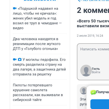
ПЕРЕЙТИ К ПУ
2 комме
«Подушкой надавил на
лицо, чтобы не кричала»:
жених убил модель и год
«Всего 50 тысяч
возил ее труп в чемодане —
выставили виз
видео
2 июля 2019, 16:24
Два человека находятся в
реанимации после жуткого
ДТП у «Голубого огонька»
У могилы педофила. Его
смерть разделила страну на
два лагеря, а защитника детей
Гость
Войти
отправила за решетку
Пилоты потерпевшего
Гость
крушение самолета
Получа
3 июля 2019, 2
рассказали, как выживали в
Эти контакты уж
сибирской тайге
ругаться стал. 