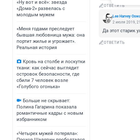
«Ну вот и всё»: звезда
ОТВЕТИТЬ
«Дома-2» развелась с
молодым мужем
Lee Harvey Osw
2 июля 2019, 2
«Меня годами преследует
Да этот старик 
бывшая любовница мужа: она
портит жилье и угрожает».
ОТВЕТИТЬ
Реальная история
Кровь на столбе и лоскутки
ткани: как сейчас выглядит
островок безопасности, где
сбили 7 человек возле
«Голубого огонька»
Больше не скрывает:
Полина Гагарина показала
романтичные кадры с новым
избранником
«Четырех мужей потеряла»:
Прохор Шаляпин проболтался