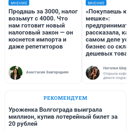
МНЕНИЕ
МНЕНИЕ
Продашь за 3000, налог
«Покупаешь ко
возьмут с 4000. Что
мешке»:
нам готовит новый
предпринимат
налоговый закон — он
рассказала, как
коснется импорта и
самом деле ус
даже репетиторов
бизнес со скл
дешевых това
Наталья Шорох
Анастасия Завгородняя
Открыла кофейн
деньги соцразв
РЕКОМЕНДУЕМ
Уроженка Волгограда выиграла
миллион, купив лотерейный билет за
20 рублей