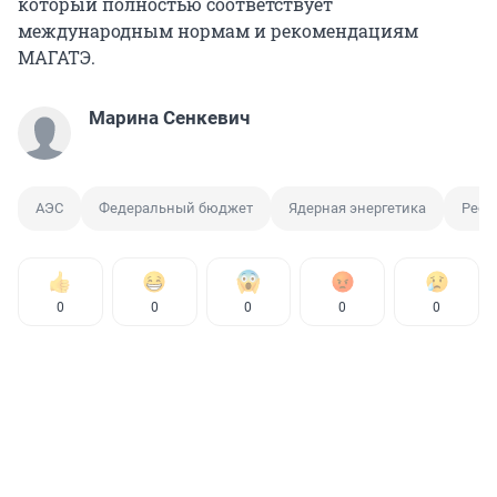
который полностью соответствует
международным нормам и рекомендациям
МАГАТЭ.
Марина Сенкевич
АЭС
Федеральный бюджет
Ядерная энергетика
Респ
0
0
0
0
0