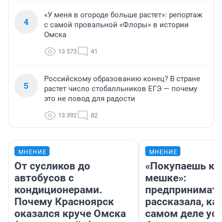
«У меня в огороде больше растет»: репортаж
4
с самой провальной «Флоры» в истории
Омска
13 573
41
Российскому образованию конец? В стране
5
растет число стобалльников ЕГЭ — почему
это не повод для радости
13 392
82
МНЕНИЕ
МНЕНИЕ
От сусликов до
«Покупаешь ко
автобусов с
мешке»:
кондиционерами.
предпринимат
Почему Красноярск
рассказала, как
оказался круче Омска
самом деле ус