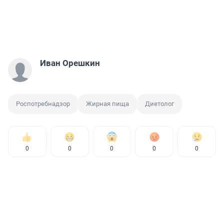
Иван Орешкин
Роспотребнадзор
Жирная пища
Диетолог
0
0
0
0
0