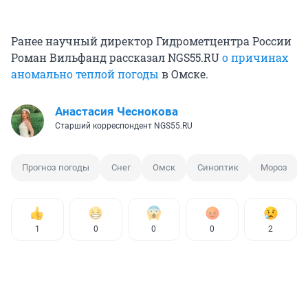
Ранее научный директор Гидрометцентра России
Роман Вильфанд рассказал NGS55.RU
о причинах
аномально теплой погоды
в Омске.
Анастасия Чеснокова
Старший корреспондент NGS55.RU
Прогноз погоды
Снег
Омск
Синоптик
Мороз
1
0
0
0
2