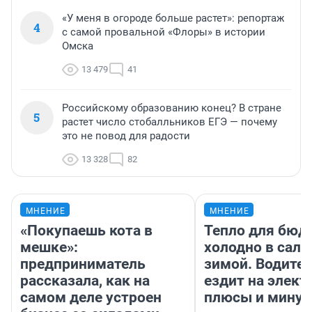
«У меня в огороде больше растет»: репортаж
4
с самой провальной «Флоры» в истории
Омска
13 479
41
Российскому образованию конец? В стране
5
растет число стобалльников ЕГЭ — почему
это не повод для радости
13 328
82
МНЕНИЕ
МНЕНИЕ
«Покупаешь кота в
Тепло для бюд
мешке»:
холодно в сало
предприниматель
зимой. Водител
рассказала, как на
ездит на элект
самом деле устроен
плюсы и мину