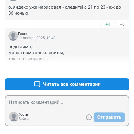
о, яндекс уже нарисовал - следите! с 21 по 23 - аж до 
36 ночью
+4
–0
Гость
11 января 2025, 19:40
недо-зима, 

мороз нам только снится, 

так - по февраль, 

и вся зима промчится
+3
–0
Читать все комментарии
Гость
Отправить
Войти