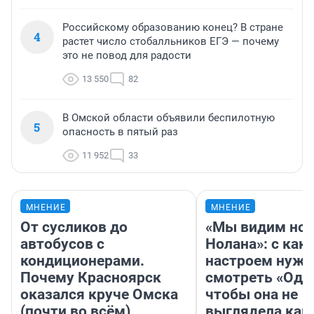
Российскому образованию конец? В стране
4
растет число стобалльников ЕГЭ — почему
это не повод для радости
13 550
82
В Омской области объявили беспилотную
5
опасность в пятый раз
11 952
33
МНЕНИЕ
МНЕНИЕ
От сусликов до
«Мы видим нов
автобусов с
Нолана»: с как
кондиционерами.
настроем нужн
Почему Красноярск
смотреть «Оди
оказался круче Омска
чтобы она не
(почти во всём)
выглядела как