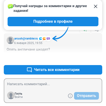
Получай награды за комментарии и другие 
Гость
6 января 2025, 19:56
задания!
Сформировался и ушёл в Якутию ...А к нам на север в 
Подробнее в профиле
ХМАО не зайдёт?
+1
–0
arcush@rambler.ru
6 января 2025, 19:55
Опять англичане шкодят?
+1
–1
Читать все комментарии
Гость
Отправить
Войти