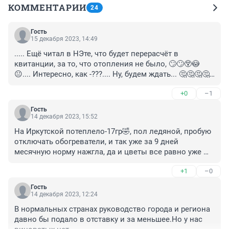
КОММЕНТАРИИ
24
Гость
15 декабря 2023, 14:49
..... Ещё читал в НЭте, что будет перерасчёт в 
квитанции, за то, что отопления не было, 🙄🙄😲😳
😐.... Интересно, как -???.... Ну, будем ждать... 🤔🤔🤔🤔Я 
бы не против такой "акции".....
+0
–1
Гость
14 декабря 2023, 15:52
На Иркутской потеплело-17гр🤣, пол ледяной, пробую 
отключать обогреватели, и так уже за 9 дней 
месячную норму нажгла, да и цветы все равно уже 
замерзли.

+1
–0
Компенсация за все сомнительна: вначале Хоценко 
пообещал автоматмчески все перерасчитать, а затем 
Гость
(позже) пояснили, что надо каждый день 
14 декабря 2023, 12:24
фиксировать температуру в квартирах, но УК (и я их 
В нормальных странах руководство города и региона 
понимаю, нас таких слишком много) не в силах это 
давно бы подало в отставку и за меньшее.Но у нас 
делать, а значит и документального подтверждения 