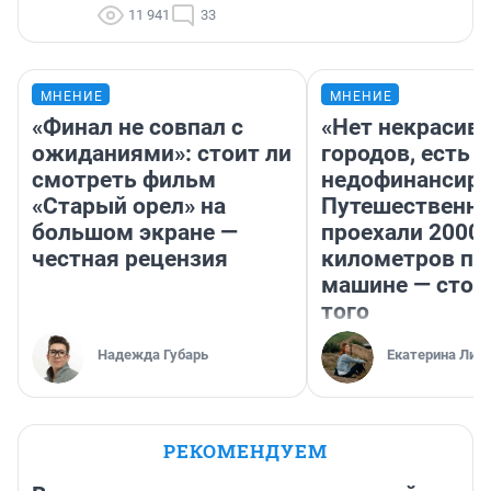
11 941
33
МНЕНИЕ
МНЕНИЕ
«Финал не совпал с
«Нет некрасив
ожиданиями»: стоит ли
городов, есть
смотреть фильм
недофинансиро
«Старый орел» на
Путешественн
большом экране —
проехали 2000
честная рецензия
километров по 
машине — стои
того
Надежда Губарь
Екатерина Лит
РЕКОМЕНДУЕМ