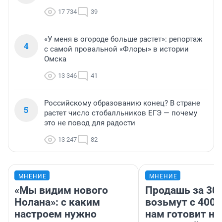
17 734
39
«У меня в огороде больше растет»: репортаж
4
с самой провальной «Флоры» в истории
Омска
13 346
41
Российскому образованию конец? В стране
5
растет число стобалльников ЕГЭ — почему
это не повод для радости
13 247
82
МНЕНИЕ
МНЕНИЕ
«Мы видим нового
Продашь за 300
Нолана»: с каким
возьмут с 4000
настроем нужно
нам готовит н