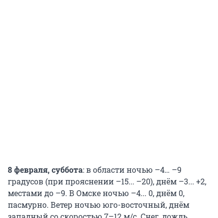
8 февраля, суббота
: в области ночью –4… –9
градусов (при прояснении –15... –20), днём –3... +2,
местами до –9. В Омске ночью –4... 0, днём 0,
пасмурно. Ветер ночью юго-восточный, днём
западный со скоростью 7–12 м/с. Снег, дождь.