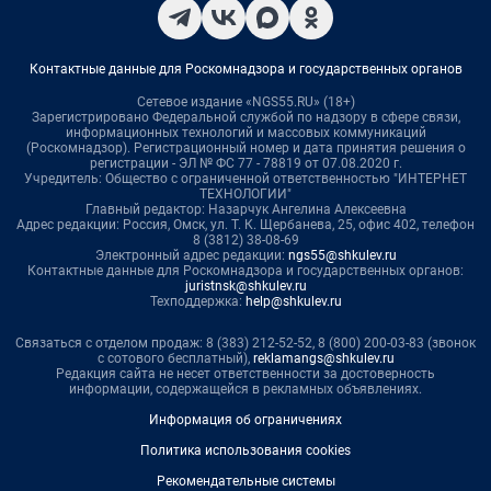
Контактные данные для Роскомнадзора и государственных органов
Сетевое издание «NGS55.RU» (18+)
Зарегистрировано Федеральной службой по надзору в сфере связи,
информационных технологий и массовых коммуникаций
(Роскомнадзор). Регистрационный номер и дата принятия решения о
регистрации - ЭЛ № ФС 77 - 78819 от 07.08.2020 г.
Учредитель: Общество с ограниченной ответственностью "ИНТЕРНЕТ
ТЕХНОЛОГИИ"
Главный редактор: Назарчук Ангелина Алексеевна
Адрес редакции: Россия, Омск, ул. Т. К. Щербанева, 25, офис 402, телефон
8 (3812) 38-08-69
Электронный адрес редакции:
ngs55@shkulev.ru
Контактные данные для Роскомнадзора и государственных органов:
juristnsk@shkulev.ru
Техподдержка:
help@shkulev.ru
Связаться с отделом продаж: 8 (383) 212-52-52, 8 (800) 200-03-83 (звонок
с сотового бесплатный),
reklamangs@shkulev.ru
Редакция сайта не несет ответственности за достоверность
информации, содержащейся в рекламных объявлениях.
Информация об ограничениях
Политика использования cookies
Рекомендательные системы