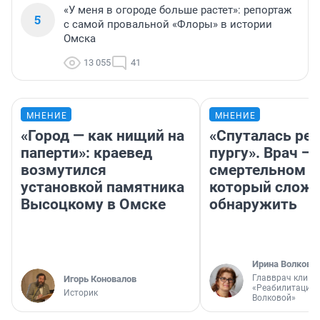
«У меня в огороде больше растет»: репортаж
5
с самой провальной «Флоры» в истории
Омска
13 055
41
МНЕНИЕ
МНЕНИЕ
«Город — как нищий на
«Спуталась реч
паперти»: краевед
пургу». Врач — 
возмутился
смертельном д
установкой памятника
который слож
Высоцкому в Омске
обнаружить
Ирина Волкова
Главврач клини
Игорь Коновалов
«Реабилитация 
Историк
Волковой»