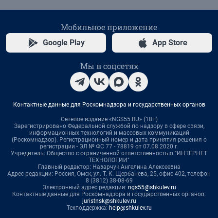
Мобильное приложение
Google Play
App Store
Мы в соцсетях
Контактные данные для Роскомнадзора и государственных органов
Сетевое издание «NGS55.RU» (18+)
Зарегистрировано Федеральной службой по надзору в сфере связи,
информационных технологий и массовых коммуникаций
(Роскомнадзор). Регистрационный номер и дата принятия решения о
регистрации - ЭЛ № ФС 77 - 78819 от 07.08.2020 г.
Учредитель: Общество с ограниченной ответственностью "ИНТЕРНЕТ
ТЕХНОЛОГИИ"
Главный редактор: Назарчук Ангелина Алексеевна
Адрес редакции: Россия, Омск, ул. Т. К. Щербанева, 25, офис 402, телефон
8 (3812) 38-08-69
Электронный адрес редакции:
ngs55@shkulev.ru
Контактные данные для Роскомнадзора и государственных органов:
juristnsk@shkulev.ru
Техподдержка:
help@shkulev.ru