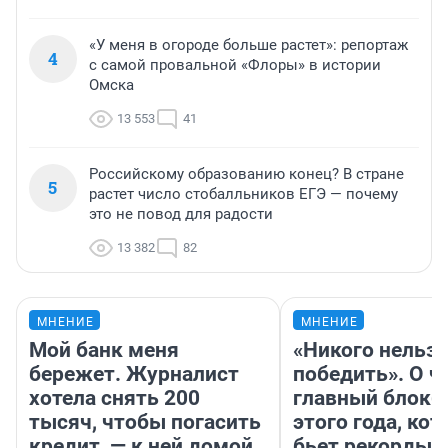
«У меня в огороде больше растет»: репортаж
4
с самой провальной «Флоры» в истории
Омска
13 553
41
Российскому образованию конец? В стране
5
растет число стобалльников ЕГЭ — почему
это не повод для радости
13 382
82
МНЕНИЕ
МНЕНИЕ
Мой банк меня
«Никого нельз
бережет. Журналист
победить». О ч
хотела снять 200
главный блокб
тысяч, чтобы погасить
этого года, ко
кредит, — к ней домой
бьет рекорды 